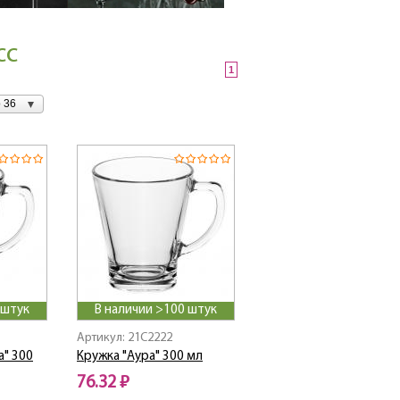
сс
1
 36
 штук
В наличии >100 штук
Артикул: 21C2222
а" 300
Кружка "Аура" 300 мл
76.32 ₽