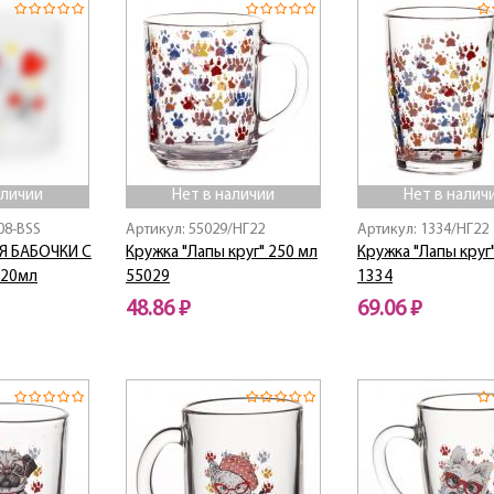
аличии
Нет в наличии
Нет в налич
08-BSS
Артикул: 55029/НГ22
Артикул: 1334/НГ22
Я БАБОЧКИ С
Кружка "Лапы круг" 250 мл
Кружка "Лапы круг
320мл
55029
1334
48.86 ₽
69.06 ₽
Нет в наличии
Нет в наличии