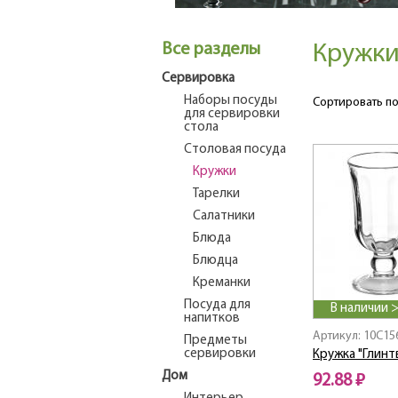
Все разделы
Кружки 
Сервировка
Наборы посуды
Сортировать по
для сервировки
стола
Столовая посуда
Кружки
Тарелки
Салатники
Блюда
Блюдца
Креманки
Посуда для
В наличии 
напитков
Артикул: 10C15
Предметы
сервировки
Кружка "Глинт
Дом
92.88 ₽