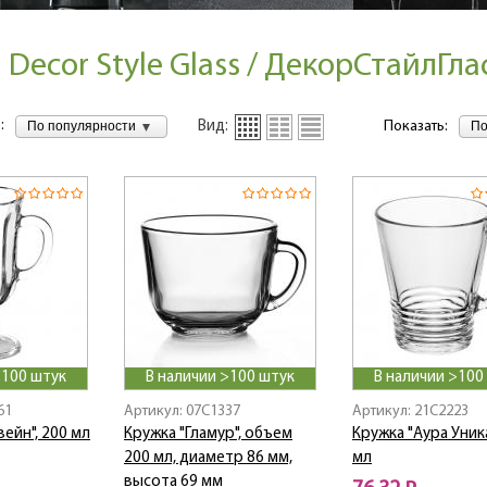
Decor Style Glass / ДекорСтайлГла
:
По популярности
По
Вид:
Показать:
>100 штук
В наличии >100 штук
В наличии >100
61
Артикул: 07C1337
Артикул: 21C2223
вейн", 200 мл
Кружка "Гламур", объем
Кружка "Аура Уник
200 мл, диаметр 86 мм,
мл
высота 69 мм