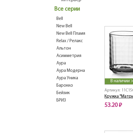
Интерьер
Все серии
Bell
New Bell
New Bell Пламя
Relax / Релакс
Альтон
Асимметрия
Аура
Аура Модерна
Аура Уника
В наличии 
Барокко
Артикул: 11C15
Бейзик
Кружка "Матр
БРИЗ
53.20 ₽
ВЕНЕЦИЯ
ВИКТОРИЯ
Вулкан
Геометрия