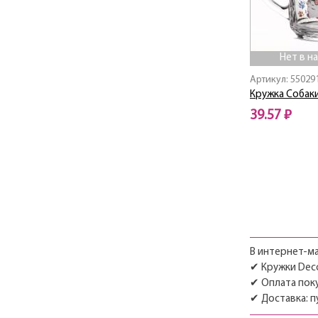
Нью Белл
Нью Белл Призма
ОДА КЛУБНИКА
Нет в н
ОТРАЖЕНИЕ
Артикул: 55029
Пинта
Кружка Собаки
Пит
39.57 ₽
ПОНИ
Ретро
Нет в наличии
С-Лабиринт
С-Монарх
Сидней
Сидней"
Симпатия
СТАНДАРТ
В интернет-ма
СТИЛЬ
✔ Кружки Decor
Татьяна
✔ Оплата поку
ТЮЛИП
✔ Доставка: п
ФРАНЦУЗСКИЙ