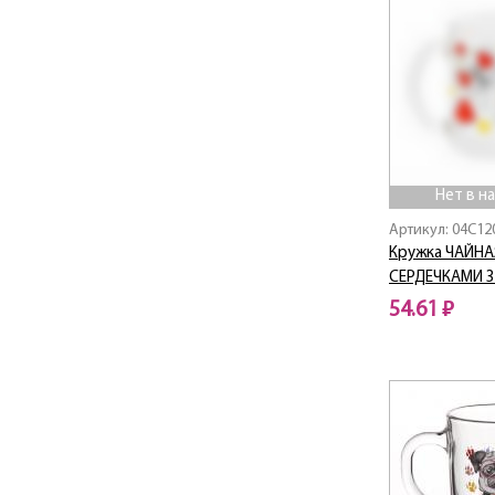
ГЛАДКИЙ
ГЛАМУР
ГЛОРИЯ
Граненый
Джим Бим
Европейский
Звезда
Нет в н
Каприз
Артикул: 04C12
Кристалл
Кружка ЧАЙНА
Круглая
СЕРДЕЧКАМИ 
ЛАБИРИНТ
54.61 ₽
Ладья
Мальва
Нет в наличии
Мальва-Волна
Мальва-Монах
Матрица
Минден
Монарх