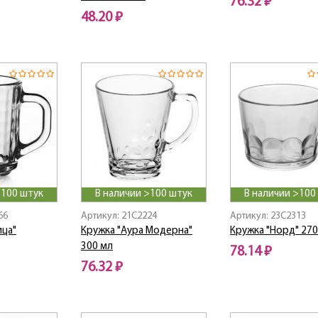
76.32 ₽
48.20 ₽
>100 штук
В наличии >100 штук
В наличии >100
66
Артикул: 21C2224
Артикул: 23C2313
ица"
Кружка "Аура Модерна"
Кружка "Норд" 270
300 мл
78.14 ₽
76.32 ₽