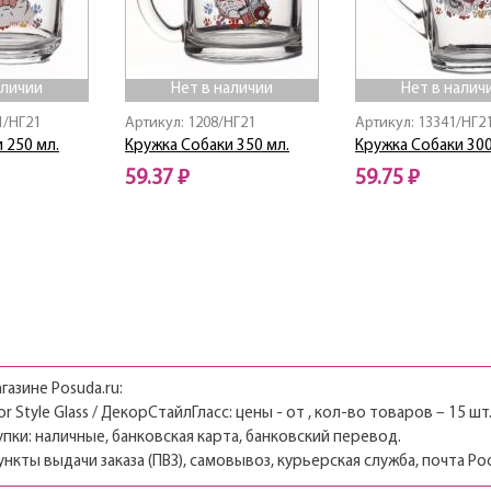
аличии
Нет в наличии
Нет в налич
1/НГ21
Артикул: 1208/НГ21
Артикул: 13341/НГ2
 250 мл.
Кружка Собаки 350 мл.
Кружка Собаки 300
59.37 ₽
59.75 ₽
Нет в наличии
Нет в наличии
газине Posuda.ru:
 Style Glass / ДекорСтайлГласс: цены - от , кол-во товаров – 15 шт
пки: наличные, банковская карта, банковский перевод.
ункты выдачи заказа (ПВЗ), самовывоз, курьерская служба, почта Ро