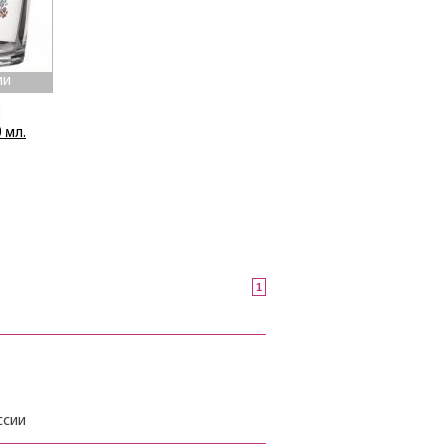
ии
1
 мл.
1
.
ссии