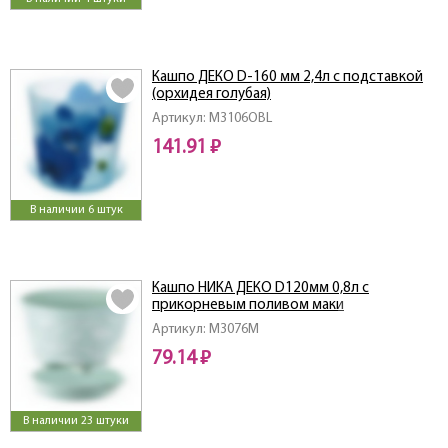
Кашпо ДЕКО D-160 мм 2,4л с подставкой
(орхидея голубая)
Артикул: M3106OBL
141.91 ₽
В наличии 6 штук
Кашпо НИКА ДЕКО D120мм 0,8л с
прикорневым поливом маки
Артикул: M3076M
79.14 ₽
В наличии 23 штуки