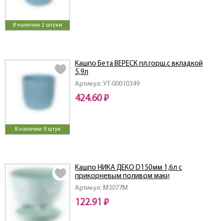
В наличии 2 штуки
Кашпо Бета ВЕРЕСК пл.горш.с вкладкой
5,9л
Артикул: УТ-00010349
424.60 ₽
В наличии 9 штук
Кашпо НИКА ДЕКО D150мм 1,6л с
прикорневым поливом маки
Артикул: M3077M
122.91 ₽