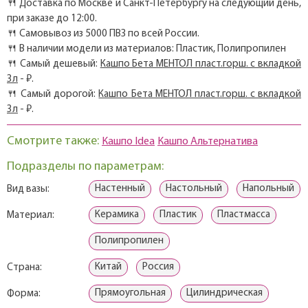
🍴 Доставка по Москве и Санкт-Петербургу на следующий день,
при заказе до 12:00.
🍴 Самовывоз из 5000 ПВЗ по всей России.
🍴 В наличии модели из материалов: Пластик, Полипропилен
🍴 Самый дешевый:
Кашпо Бета МЕНТОЛ пласт.горш. с вкладкой
3л
- ₽.
🍴 Самый дорогой:
Кашпо Бета МЕНТОЛ пласт.горш. с вкладкой
3л
- ₽.
Смотрите также:
Кашпо Idea
Кашпо Альтернатива
Подразделы по параметрам:
Настенный
Настольный
Напольный
Вид вазы:
Керамика
Пластик
Пластмасса
Материал:
Полипропилен
Китай
Россия
Страна:
Прямоугольная
Цилиндрическая
Форма: