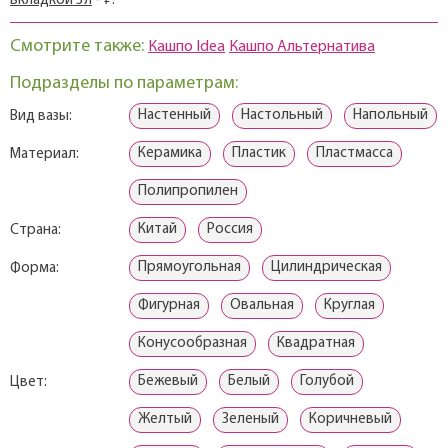
вкладкой 3л
- ₽.
Смотрите также:
Кашпо Idea
Кашпо Альтернатива
Подразделы по параметрам:
Настенный
Настольный
Напольный
Вид вазы:
Керамика
Пластик
Пластмасса
Материал:
Полипропилен
Китай
Россия
Страна:
Прямоугольная
Цилиндрическая
Форма:
Фигурная
Овальная
Круглая
Конусообразная
Квадратная
Бежевый
Белый
Голубой
Цвет:
Желтый
Зеленый
Коричневый