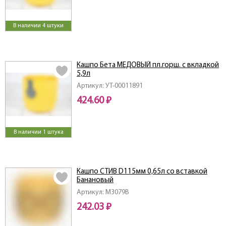
В наличии 4 штуки
Кашпо Бета МЕДОВЫЙ пл.горш. с вкладкой
5,9л
Артикул: УТ-00011891
424.60 ₽
В наличии 1 штука
Кашпо СТИВ D115мм 0,65л со вставкой
Банановый
Артикул: M3079B
242.03 ₽