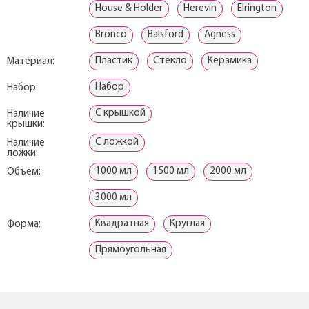
House & Holder
Herevin
Elrington
Bronco
Balsford
Agness
Пластик
Стекло
Керамика
Материал:
Набор
Набор:
С крышкой
Наличие
крышки:
С ложкой
Наличие
ложки:
1000 мл
1500 мл
2000 мл
Объем:
3000 мл
Квадратная
Круглая
Форма:
Прямоугольная