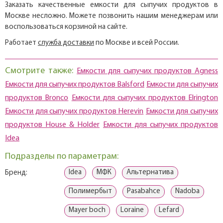
Заказать качественные емкости для сыпучих продуктов в
Москве несложно. Можете позвонить нашим менеджерам или
воспользоваться корзиной на сайте.
Работает
служба доставки
по Москве и всей России.
Смотрите также:
Емкости для сыпучих продуктов Agness
Емкости для сыпучих продуктов Balsford
Емкости для сыпучих
продуктов Bronco
Емкости для сыпучих продуктов Elrington
Емкости для сыпучих продуктов Herevin
Емкости для сыпучих
продуктов House & Holder
Емкости для сыпучих продуктов
Idea
Подразделы по параметрам:
Idea
МФК
Альтернатива
Бренд:
Полимербыт
Pasabahce
Nadoba
Mayer boch
Loraine
Lefard