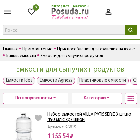
0
Главная
Приготовление
Приспособления для хранения на кухне
Банки, емкости
Емкости для сыпучих продуктов
Емкости для сыпучих продуктов
Емкости Idea
Емкости Agness
Пластиковые емкости
Ст
По популярности
Категории
Набор емкостей VILLA PATISSERIE 3 шт.по
490 мл с крышкой
Артикул: 96815
1 155.54 ₽