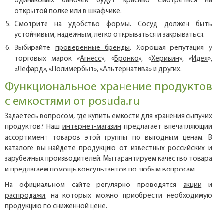
одинаковых баночек будут красиво смотреться на
открытой полке или в шкафчике.
Смотрите на удобство формы. Сосуд должен быть
устойчивым, надежным, легко открываться и закрываться.
Выбирайте
проверенные бренды
. Хорошая репутация у
торговых марок «
Агнесс
», «
Бронко
», «
Херивин
», «
Идея
»,
«
Лефард
», «
Полимербыт
», «
Альтернатива
» и других.
Функциональное хранение продуктов
с емкостями от posuda.ru
Задаетесь вопросом, где купить емкости для хранения сыпучих
продуктов? Наш
интернет-магазин
предлагает впечатляющий
ассортимент товаров этой группы по выгодным ценам. В
каталоге вы найдете продукцию от известных российских и
зарубежных производителей. Мы гарантируем качество товара
и предлагаем помощь консультантов по любым вопросам.
На официальном сайте регулярно проводятся
акции
и
распродажи
, на которых можно приобрести необходимую
продукцию по сниженной цене.