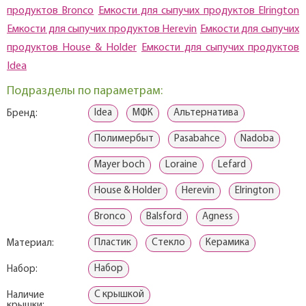
продуктов Bronco
Емкости для сыпучих продуктов Elrington
Емкости для сыпучих продуктов Herevin
Емкости для сыпучих
продуктов House & Holder
Емкости для сыпучих продуктов
Idea
Подразделы по параметрам:
Idea
МФК
Альтернатива
Бренд:
Полимербыт
Pasabahce
Nadoba
Mayer boch
Loraine
Lefard
House & Holder
Herevin
Elrington
Bronco
Balsford
Agness
Пластик
Стекло
Керамика
Материал:
Набор
Набор:
С крышкой
Наличие
крышки: