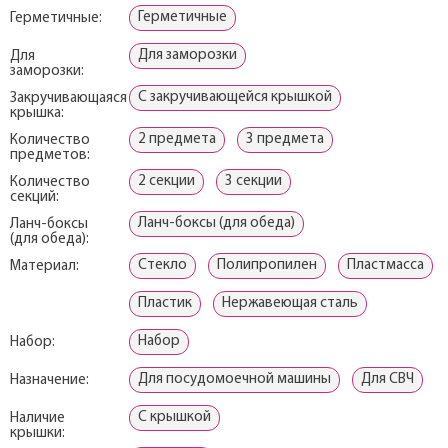
Герметичные
Герметичные:
Для заморозки
Для
заморозки:
С закручивающейся крышкой
Закручивающаяся
крышка:
2 предмета
3 предмета
Количество
предметов:
2 секции
3 секции
Количество
секций:
Ланч-боксы (для обеда)
Ланч-боксы
(для обеда):
Стекло
Полипропилен
Пластмасса
Материал:
Пластик
Нержавеющая сталь
Набор
Набор:
Для посудомоечной машины
Для СВЧ
Назначение:
С крышкой
Наличие
крышки: