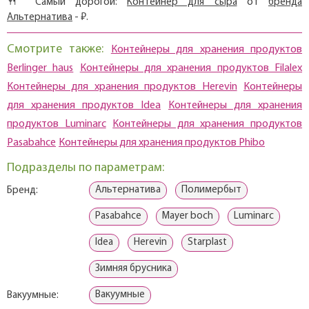
🍴 Самый дорогой:
Контейнер для сыра
от
бренда
Альтернатива
- ₽.
Смотрите также:
Контейнеры для хранения продуктов
Berlinger haus
Контейнеры для хранения продуктов Filalex
Контейнеры для хранения продуктов Herevin
Контейнеры
для хранения продуктов Idea
Контейнеры для хранения
продуктов Luminarc
Контейнеры для хранения продуктов
Pasabahce
Контейнеры для хранения продуктов Phibo
Подразделы по параметрам:
Альтернатива
Полимербыт
Бренд:
Pasabahce
Mayer boch
Luminarc
Idea
Herevin
Starplast
Зимняя брусника
Вакуумные
Вакуумные: