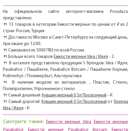
На официальном сайте интернет-магазина Posuda.ru
представлено:
🍴 13 товаров в категории Емкости мерные по ценам от ₽ из 2
стран: Россия, Турция
🍴 Доставка по Москве и Санкт-Петербургу на следующий день,
при заказе до 12:00.
🍴 Самовывоз из 5000 ПВЗ по всей России.
🍴 Больше всего товаров
Емкости мерные Idea / Идея
- 2.
🍴 В каталоге представлена продукция 5 брендов: Idea / Идея,
Pasabahce / Пашабахче, Pasabahce Borcam / Пашабахче Боркам,
Polimerbyt / Полимербыт, Альтернатива
🍴 В наличии модели из материалов: , Пластик, Стекло,
Полипропилен, Упрочненное стекло
🍴 Самый дешевый:
Кувшин мерный 0,5л Прозрачный
- ₽.
🍴 Самый дорогой:
Кувшин мерный 0,5л Прозрачный
от
бренда
Idea / Идея
- ₽.
Смотрите также:
Емкости мерные Idea
Емкости мерные
Pasabahce
Емкости мерные Pasabahce Borcam
Емкости