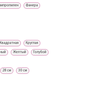
липропилен
Фанера
Квадратная
Круглая
ный
Желтый
Голубой
28 см
30 см