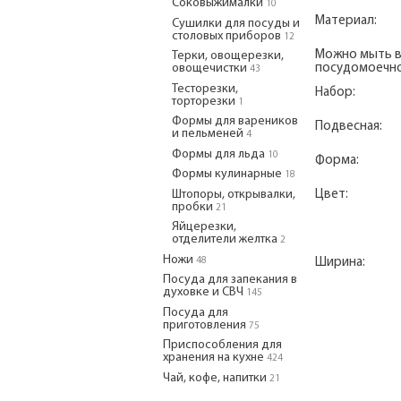
Соковыжималки
10
Материал:
Сушилки для посуды и
столовых приборов
12
Можно мыть 
Терки, овощерезки,
овощечистки
посудомоечно
43
Тесторезки,
Набор:
торторезки
1
Формы для вареников
Подвесная:
и пельменей
4
Формы для льда
10
Форма:
Формы кулинарные
18
Штопоры, открывалки,
Цвет:
пробки
21
Яйцерезки,
отделители желтка
2
Ножи
48
Ширина:
Посуда для запекания в
духовке и СВЧ
145
Посуда для
приготовления
75
Приспособления для
хранения на кухне
424
Чай, кофе, напитки
21