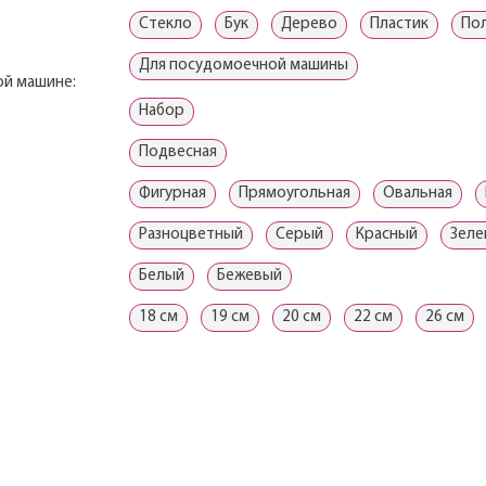
Cтекло
Бук
Дерево
Пластик
По
Для посудомоечной машины
в
й машине:
Набор
Подвесная
Фигурная
Прямоугольная
Овальная
Разноцветный
Серый
Красный
Зеле
Белый
Бежевый
18 см
19 см
20 см
22 см
26 см