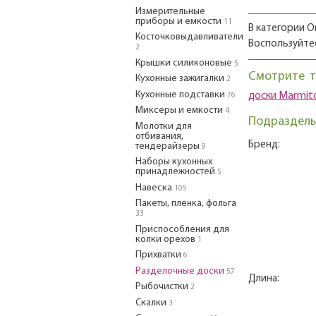
Измерительные
приборы и емкости
11
В категории О
Косточковыдавливатели
Воспользуйте
2
Крышки силиконовые
5
Смотрите т
Кухонные зажигалки
2
Кухонные подставки
доски Marmit
76
Миксеры и емкости
4
Подразделы
Молотки для
отбивания,
Бренд:
тендерайзеры
9
Наборы кухонных
принадлежностей
5
Навеска
105
Пакеты, пленка, фольга
33
Приспособления для
колки орехов
1
Прихватки
6
Разделочные доски
57
Длина:
Рыбочистки
2
Скалки
3