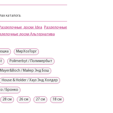
ах каталога.
Разделочные доски Idea
Разделочные
зделочные доски Альтернатива
юшка
МирХозТорг
st
Polimerbyt / Полимербыт
Mayer&Boch / Майер Энд Бош
House & Holder / Хауз Энд Холдер
co / Бронко
28 см
26 см
27 см
18 см