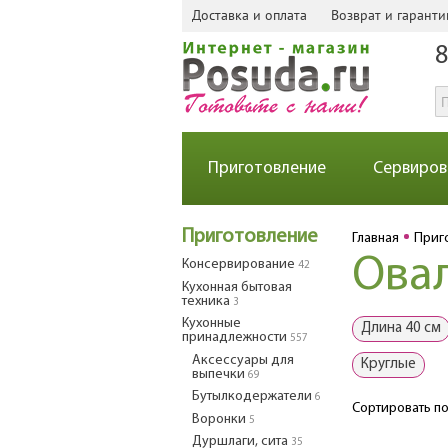
Доставка и оплата
Возврат и гаранти
8
Приготовление
Сервиров
Приготовление
Главная
Приг
Ова
Консервирование
42
Кухонная бытовая
техника
3
Кухонные
Длина 40 см
принадлежности
557
Аксессуары для
Круглые
выпечки
69
Бутылкодержатели
6
Сортировать по
Воронки
5
Дуршлаги, сита
35