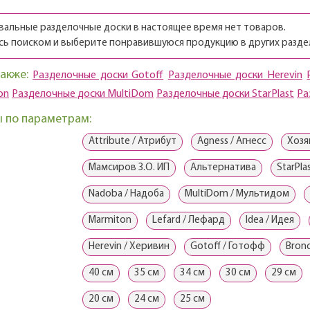
вальные разделочные доски в настоящее время нет товаров.
сь поиском и выберите понравившуюся продукцию в других раздел
акже:
Разделочные доски Gotoff
Разделочные доски Herevin
on
Разделочные доски MultiDom
Разделочные доски StarPlast
Ра
 по параметрам:
Attribute / Атрибут
Agness / Агнесс
Хозя
Мамсиров З.О. ИП
Альтернатива
StarPla
Nadoba / Надоба
MultiDom / Мультидом
Marmiton
Lefard / Лефард
Idea / Идея
Herevin / Херивин
Gotoff / Готофф
Bron
40 см
35 см
34 см
30 см
29 см
20 см
24 см
25 см