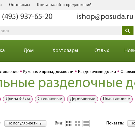
и
Оптовикам
Книга жалоб и предложений
 (495) 937-65-20
ishop@posuda.ru
ка
Дом
Хозтовары
Отдых
Нов
отовление
Кухонные принадлежности
Разделочные доски
Овальн
льные разделочные д
Длина 30 см
Стеклянные
Деревянные
Пластиковые
:
По популярности
По
Вид:
Показать: