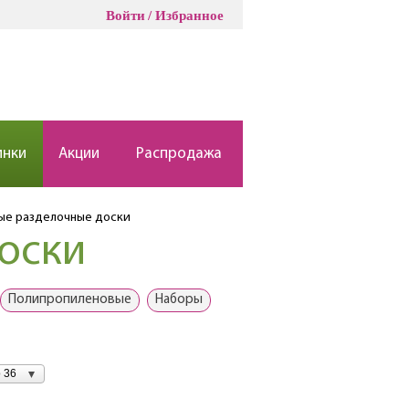
Войти
Избранное
инки
Акции
Распродажа
ые разделочные доски
оски
Полипропиленовые
Наборы
 36