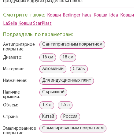
продукцию в других разделах каталога.
Смотрите также:
Ковши Berlinger haus
Ковши Idea
Ковши
LaSella
Ковши StarPlast
Подразделы по параметрам:
С антипригарным покрытием
Антипригарное
покрытие:
16 см
18 см
Диаметр:
Алюминий
Сталь
Материал:
Для индукционных плит
Назначение:
С крышкой
Наличие
крышки:
1.3 л
1.5 л
Объем:
Китай
Россия
Страна:
С эмалированным покрытием
Эмалированное
покрытие: