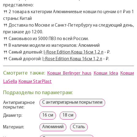
представлено:
🍴 2 товара в категории Алюминиевые ковши по ценам от ₽ из 1
страны: Китай
🍴 Доставка по Москве и Санкт-Петербургу на следующий день,
при заказе до 12:00.
🍴 Самовывоз из 5000 ПВЗ по всей России.
🍴 В наличии модели из материалов: Алюминий
🍴 Самый дешевый:
I-Rose Edition Ковш 16см 1,2 л
- ₽.
🍴 Самый дорогой:
I-Rose Edition Ковш 16см 1,2 л
- ₽.
Смотрите также:
Ковши Berlinger haus
Ковши Idea
Ковши
LaSella
Ковши StarPlast
Подразделы по параметрам:
С антипригарным покрытием
Антипригарное
покрытие:
16 см
18 см
Диаметр:
Алюминий
Сталь
Материал: