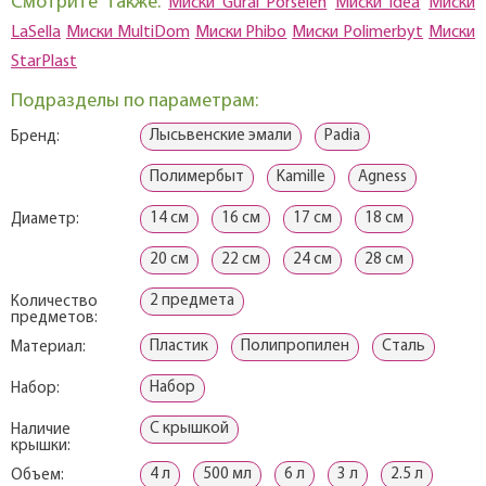
Смотрите также:
Миски Gural Porselen
Миски Idea
Миски
LaSella
Миски MultiDom
Миски Phibo
Миски Polimerbyt
Миски
StarPlast
Подразделы по параметрам:
Лысьвенские эмали
Padia
Бренд:
Полимербыт
Kamille
Agness
14 см
16 см
17 см
18 см
Диаметр:
20 см
22 см
24 см
28 см
2 предмета
Количество
предметов:
Пластик
Полипропилен
Сталь
Материал:
Набор
Набор:
С крышкой
Наличие
крышки:
4 л
500 мл
6 л
3 л
2.5 л
Объем: