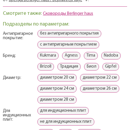
от
бренда Berlinger haus / Берлингер хаус
- ₽.
Смотрите также:
Сковороды Berlinger haus
Подразделы по параметрам:
без антипригарного покрытия
Антипригарное
покрытие:
с антипригарным покрытием
Kukmаra
Agness
Tima
Nadoba
Бренд:
Brizoll
Традиция
Биол
Gipfel
диаметром 20 см
диаметром 22 см
Диаметр:
диаметром 24 см
диаметром 26 см
диаметром 28 см
для индукционных плит
Для
индукционных
плит:
не для индукционных плит