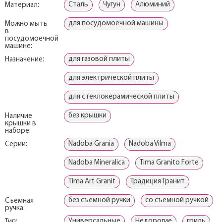
Сталь
Чугун
Алюминий
Материал:
для посудомоечной машины
Можно мыть
в
посудомоечной
машине:
для газовой плиты
Назначение:
для электрической плиты
для стеклокерамической плиты
без крышки
Наличие
крышки в
наборе:
Nadoba Grania
Nadoba Vilma
Серии:
Nadoba Mineralica
Tima Granito Forte
Tima Art Granit
Традиция Гранит
без съемной ручки
со съемной ручкой
Съемная
ручка:
Универсальные
Недорогие
гриль
Тип: