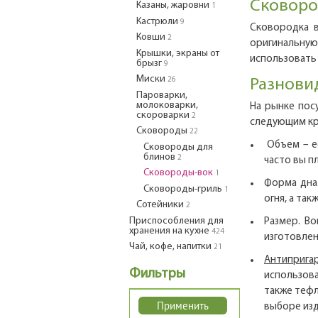
Сковоро
Казаны, жаровни
1
Кастрюли
9
Сковородка в
Ковши
2
оригинальную 
Крышки, экраны от
использовать 
брызг
9
Миски
26
Разнови
Пароварки,
молоковарки,
На рынке пос
скороварки
2
следующим кр
Сковороды
22
Объем – ес
Сковороды для
блинов
2
часто вы п
Сковороды-вок
1
Форма дна
Сковороды-гриль
1
огня, а та
Сотейники
2
Приспособления для
Размер. Во
хранения на кухне
424
изготовлена
Чай, кофе, напитки
21
Антиприга
Фильтры
использова
также тефл
выборе изд