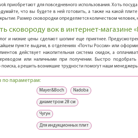
wok приобретают для повседневного использования. Хоть посуда 
думайте, что вы будете в ней готовить, а также на какой плит
окрытие. Размер сковородки определяется количеством человек, 
ть сковороду вок в интернет-магазине «
лог и низкие цены сделают шопинг еще приятнее. Предусмотрена
айшем пункте выдачи, в отделениях «Почты России» или оформи
лиентов действует накопительная система скидок, а оплачива
переводом или наличными при получении. Быстро подобрат
 поиска, а решить возникшие трудности помогут наши менеджеры
 по параметрам:
Mayer&Boch
Nadoba
диаметром 28 см
Чугун
Для индукционных плит