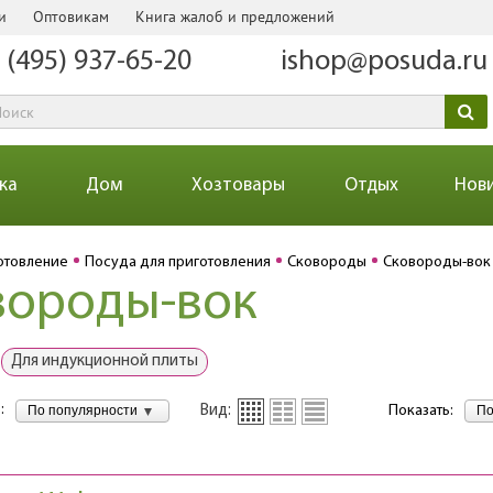
и
Оптовикам
Книга жалоб и предложений
 (495) 937-65-20
ishop@posuda.ru
ка
Дом
Хозтовары
Отдых
Нов
отовление
Посуда для приготовления
Сковороды
Сковороды-вок
вороды-вок
Для индукционной плиты
:
По популярности
По
Вид:
Показать: