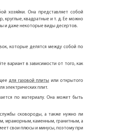
бой хозяйки. Она представляет собой
 круглые, квадратные и т. д. Ее можно
упы и даже некоторые виды десертов.
вок, которые делятся между собой по
йте вариант в зависимости от того, как
ящее
для газовой плиты
или открытого
ля электрических плит.
ичается по материалу. Она может быть
к службы сковороды, а также нужно ли
м, мраморным, каменным, гранитным, а
еет свои плюсы и минусы, поэтому при