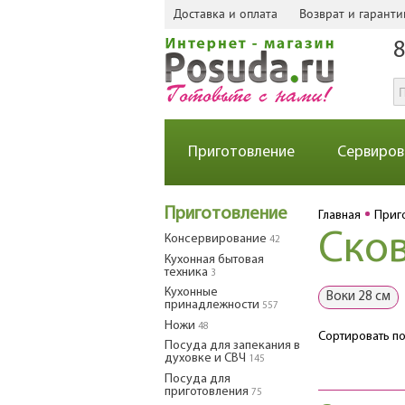
Доставка и оплата
Возврат и гаранти
8
Приготовление
Сервиров
Приготовление
Главная
Приг
Ско
Консервирование
42
Кухонная бытовая
техника
3
Кухонные
Воки 28 см
принадлежности
557
Ножи
48
Сортировать по
Посуда для запекания в
духовке и СВЧ
145
Посуда для
приготовления
75