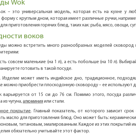
ды Wok
ок – это универсальная модель, которая есть на кухне у лю
форму с круглым дном, которая имеет различные ручки, например,
для приготовления горячих блюд, таких как: рыба, мясо, овощи, с
дности воков
уды можно встретить много разнообразных моделей сковород 
итериям:
ть совсем маленькие (на 1 л), а есть побольше (на 10 л). Выбира
ланируете готовить в такой посуде.
. Изделие может иметь индийское дно, традиционное, подход
кже можно приобрести плоскодонную сковороду – ее используют д
к варьируется от 15 см до 76 см. Помимо этого, посуда разл
 из чугуна,
алюминия
или стали.
рное покрытие
. Главный показатель, от которого зависит сро
ть масло для приготовления блюд. Оно может быть: керамически
оновым, титановым, эмалированным. Каждое из этих покрытий им
елия обязательно учитывайте этот фактор.