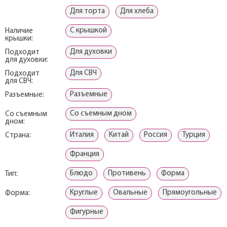
Для торта
Для хлеба
С крышкой
Наличие
крышки:
Для духовки
Подходит
для духовки:
Для СВЧ
Подходит
для СВЧ:
Разъемные
Разъемные:
Со съемным дном
Со съемным
дном:
Италия
Китай
Россия
Турция
Страна:
Франция
Блюдо
Противень
Форма
Тип:
Круглые
Овальные
Прямоугольные
Форма:
Фигурные