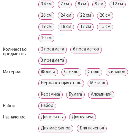
34 см
7 см
8 см
9 см
12 см
26 см
24 см
22 см
20 см
19 см
18 см
17 см
15 см
10 см
2 предмета
6 предметов
Количество
предметов:
3 предмета
Фольга
Стекло
Сталь
Силикон
Материал:
Нержавеющая сталь
Металл
Керамика
Бумага
Алюминий
Набор
Набор:
Для кексов
Для кулича
Назначение:
Для маффинов
Для печенья