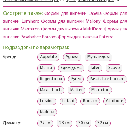
PATERRA V=1400 мл 2 шт. в уп.
от
бренда Paterra / Патерра
- ₽.
Смотрите также:
Формы для выпечки LaSella
Формы для
выпечки Luminarc
Формы для выпечки Mallony
Формы для
выпечки Marmiton
Формы для выпечки MultiDom
Формы для
выпечки Pasabahce Borcam
Формы для выпечки Paterra
Подразделы по параметрам:
Appetite
Agness
Мультидом
Бренд:
Мечта
Едим дома
Taller
Scovo
Regent inox
Pyrex
Pasabahce borcam
Mayer boch
Matfer
Marmiton
Loraine
Lefard
Borcam
Attribute
Nadoba
27 см
28 см
30 см
32 см
Диаметр: