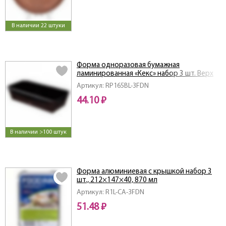
В наличии 22 штуки
Форма одноразовая бумажная
ламинированная «Кекс» набор 3 шт. Верх
100х185мм, низ 65х165мм, высота 45мм,
Артикул: RP165BL-3FDN
550 мл
44.10 ₽
В наличии >100 штук
Форма алюминиевая с крышкой набор 3
шт., 212×147×40, 870 мл
Артикул: R1L-CA-3FDN
51.48 ₽