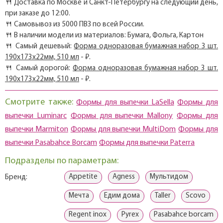
🍴 Доставка по Москве и Санкт-Петербургу на следующий день,
при заказе до 12:00.
🍴 Самовывоз из 5000 ПВЗ по всей России.
🍴 В наличии модели из материалов: Бумага, Фольга, Картон
🍴 Самый дешевый:
Форма одноразовая бумажная набор 3 шт.
190x173x22мм, 510 мл
- ₽.
🍴 Самый дорогой:
Форма одноразовая бумажная набор 3 шт.
190x173x22мм, 510 мл
- ₽.
Смотрите также:
Формы для выпечки LaSella
Формы для
выпечки Luminarc
Формы для выпечки Mallony
Формы для
выпечки Marmiton
Формы для выпечки MultiDom
Формы для
выпечки Pasabahce Borcam
Формы для выпечки Paterra
Подразделы по параметрам:
Appetite
Agness
Мультидом
Бренд:
Мечта
Едим дома
Taller
Scovo
Regent inox
Pyrex
Pasabahce borcam