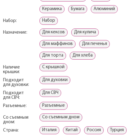
Керамика
Бумага
Алюминий
Набор
Набор:
Для кексов
Для кулича
Назначение:
Для маффинов
Для печенья
Для торта
Для хлеба
С крышкой
Наличие
крышки:
Для духовки
Подходит
для духовки:
Для СВЧ
Подходит
для СВЧ:
Разъемные
Разъемные:
Со съемным дном
Со съемным
дном:
Италия
Китай
Россия
Турция
Страна: