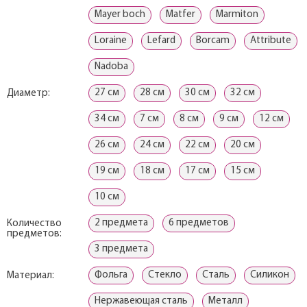
Mayer boch
Matfer
Marmiton
Loraine
Lefard
Borcam
Attribute
Nadoba
27 см
28 см
30 см
32 см
Диаметр:
34 см
7 см
8 см
9 см
12 см
26 см
24 см
22 см
20 см
19 см
18 см
17 см
15 см
10 см
2 предмета
6 предметов
Количество
предметов:
3 предмета
Фольга
Стекло
Сталь
Силикон
Материал:
Нержавеющая сталь
Металл