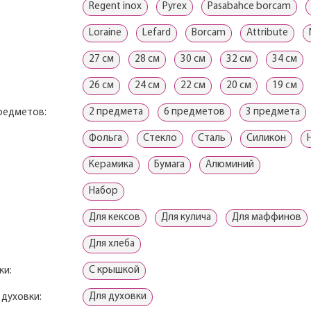
Regent inox
Pyrex
Pasabahce borcam
Loraine
Lefard
Borcam
Attribute
27 см
28 см
30 см
32 см
34 см
26 см
24 см
22 см
20 см
19 см
2 предмета
6 предметов
3 предмета
редметов:
Фольга
Стекло
Сталь
Силикон
Керамика
Бумага
Алюминий
Набор
Для кексов
Для кулича
Для маффинов
Для хлеба
С крышкой
ки:
Для духовки
 духовки: