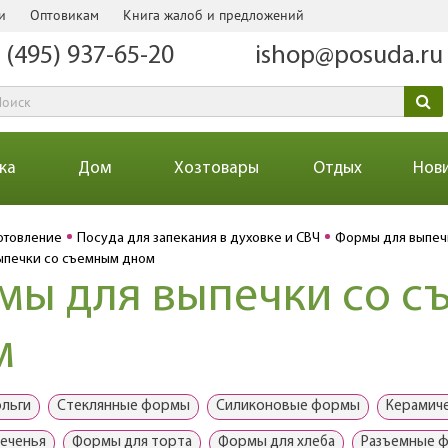
и
Оптовикам
Книга жалоб и предложений
 (495) 937-65-20
ishop@posuda.ru
ка
Дом
Хозтовары
Отдых
Нов
отовление
Посуда для запекания в духовке и СВЧ
Формы для выпеч
ыпечки со съемным дном
мы для выпечки со с
м
льги
Стеклянные формы
Силиконовые формы
Керамич
еченья
Формы для торта
Формы для хлеба
Разъемные 