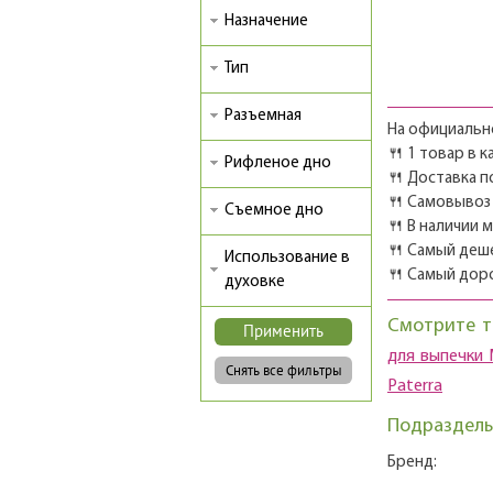
Назначение
Тип
Разъемная
На официально
🍴 1 товар в 
Рифленое дно
🍴 Доставка п
🍴 Самовывоз 
Съемное дно
🍴 В наличии 
🍴 Самый деш
Использование в
🍴 Самый дор
духовке
Смотрите т
для выпечки 
Paterra
Подразделы
Бренд: