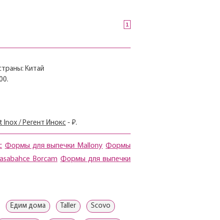
1
страны: Китай
00.
 Inox / Регент Инокс
- ₽.
c
Формы для выпечки Mallony
Формы
asabahce Borcam
Формы для выпечки
Едим дома
Taller
Scovo