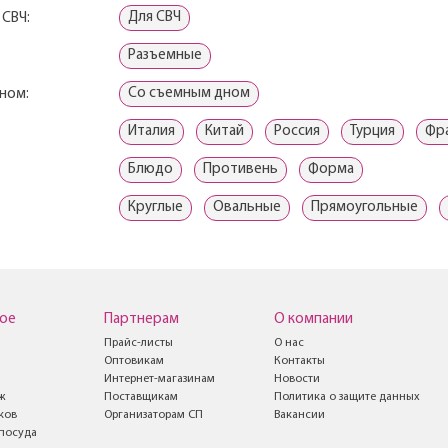
Для СВЧ
 СВЧ:
Разъемные
Со съемным дном
ном:
Италия
Китай
Россия
Турция
Фр
Блюдо
Противень
Форма
Круглые
Овальные
Прямоугольные
ое
Партнерам
О компании
Прайс-листы
О нас
Оптовикам
Контакты
Интернет-магазинам
Новости
ж
Поставщикам
Политика о защите данных
ков
Организаторам СП
Вакансии
посуда