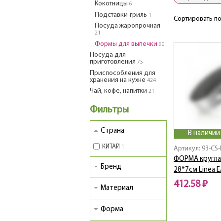
Кокотницы
6
Подставки-гриль
1
Сортировать по
Посуда жаропрочная
21
Формы для выпечки
90
Посуда для
приготовления
75
Приспособления для
хранения на кухне
424
Чай, кофе, напитки
21
Фильтры
Страна
В наличии
КИТАЙ
1
Артикул: 93-CS-
ФОРМА кругла
Бренд
28*7см Linea 
412.58 ₽
Материал
Форма