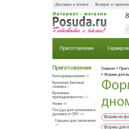
Доставка и оплата
Возврат и гаранти
8
Приготовление
Сервиров
Приготовление
Главная
Приг
Формы для в
Консервирование
42
Фор
Кухонная бытовая
техника
3
Кухонные
принадлежности
дно
557
Ножи
48
Посуда для запекания в
духовке и СВЧ
145
Формы из фо
Горшки для запекания
27
Формы для п