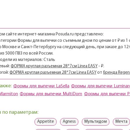
м сайте интернет-магазина Posuda.ru представлено:
категории Формы для выпечки со съемным дном по ценам от ₽ из 1 
о Москве и Санкт-Петербургу на следующий день, при заказе до 12:
из 5000 ПВЗ по всей России.
модели из материалов: Сталь
евый:
ФОРМА круглая разъемная 28*7см Linea EASY
- ₽.
огой:
ФОРМА круглая разъемная 28*7см Linea EASY
от
бренда Regent
акже:
Формы для выпечки LaSella
Формы для выпечки Luminar
Marmiton
Формы для выпечки MultiDom
Формы для выпечки P
 по параметрам:
Appetite
Agness
Мультидом
Мечта