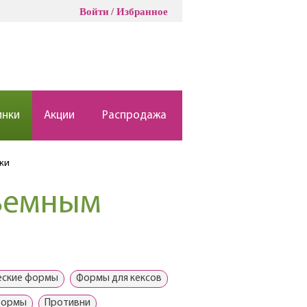
Войти
Избранное
инки
Акции
Распродажа
ки
ъемным
еские формы
Формы для кексов
формы
Противни