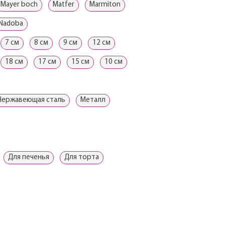
Mayer boch
Matfer
Marmiton
Nadoba
7 см
8 см
9 см
12 см
18 см
17 см
15 см
10 см
Нержавеющая сталь
Металл
Для печенья
Для торта