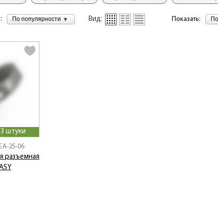
:
По популярности
По
Вид:
Показать:
 3 штуки
EA-25-06
я разъемная
EASY