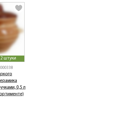
 2 штуки
0000338
аркого
керамика
ручками, 0,5 л
сортименте)