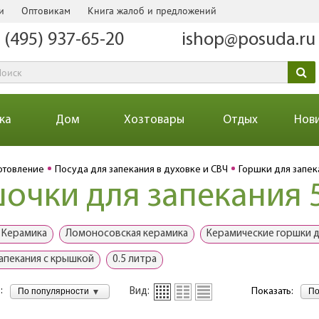
и
Оптовикам
Книга жалоб и предложений
 (495) 937-65-20
ishop@posuda.ru
ка
Дом
Хозтовары
Отдых
Нов
отовление
Посуда для запекания в духовке и СВЧ
Горшки для запек
очки для запекания 
 Керамика
Ломоносовская керамика
Керамические горшки д
запекания с крышкой
0.5 литра
:
По популярности
По
Вид:
Показать: