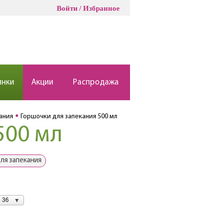
Войти
Избранное
инки
Акции
Распродажа
ания
Горшочки для запекания 500 мл
500 мл
ля запекания
 36