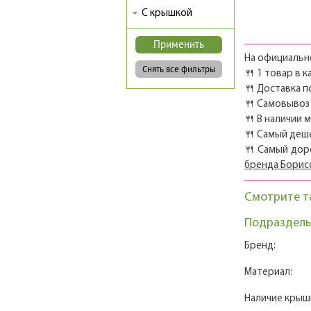
С крышкой
На официально
🍴 1 товар в 
🍴 Доставка п
🍴 Самовывоз 
🍴 В наличии 
🍴 Самый деш
🍴 Самый дор
бренда Борис
Смотрите т
Подразделы
Бренд:
Материал:
Наличие крыш