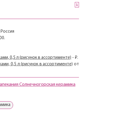
1
 Россия
00.
ами, 0,5 л (рисунок в ассортименте)
- ₽.
ами, 0,5 л (рисунок в ассортименте)
от
запекания Солнечногорская керамика
амика