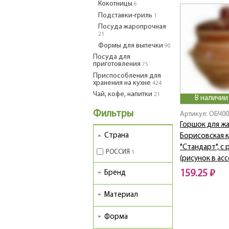
Кокотницы
6
Подставки-гриль
1
Посуда жаропрочная
21
Формы для выпечки
90
Посуда для
приготовления
75
Приспособления для
хранения на кухне
424
Чай, кофе, напитки
21
В наличии
Фильтры
Артикул: ОБЧ0
Горшок для ж
Страна
Борисовская 
"Cтандарт", с 
РОССИЯ
1
(рисунок в ас
159.25 ₽
Бренд
Материал
Форма