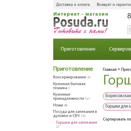
Доставка и оплата
Возврат и гаранти
8
Приготовление
Сервиров
Приготовление
Главная
Приг
Горш
Консервирование
42
Кухонная бытовая
техника
3
Кухонные
Борисовская
принадлежности
557
Ножи
48
Горшки для 
Посуда для запекания в
духовке и СВЧ
145
Сортировать по
Горшки для запекания
27