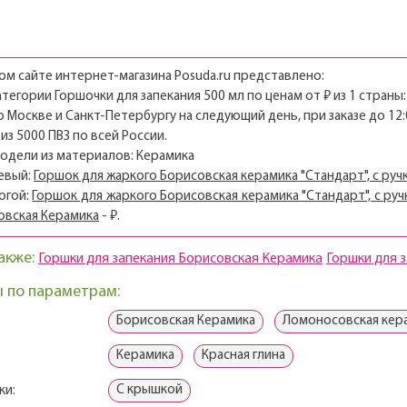
м сайте интернет-магазина Posuda.ru представлено:
категории Горшочки для запекания 500 мл по ценам от ₽ из 1 страны:
о Москве и Санкт-Петербургу на следующий день, при заказе до 12:
из 5000 ПВЗ по всей России.
модели из материалов: Керамика
евый:
Горшок для жаркого Борисовская керамика "Cтандарт", с ручк
огой:
Горшок для жаркого Борисовская керамика "Cтандарт", с ручк
овская Керамика
- ₽.
акже:
Горшки для запекания Борисовская Керамика
Горшки для 
 по параметрам:
Борисовская Керамика
Ломоносовская кер
Керамика
Красная глина
С крышкой
ки: