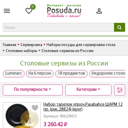
0
Главная
Сервировка
Наборы посуды для сервировки стола
Столовые наборы
Столовые сервизы из России
Столовые сервизы из России
Luminarc
На 6 персон
18 предметов
Недорогие столов
По популярности
Категории
Набор тарелок упроч.Pasabahce ШАРМ 12
пр. (рис.28824) (круг)
Артикул: 96623BD2
3 260.42 ₽