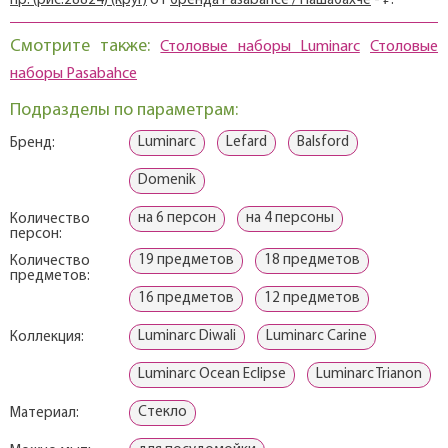
пр. (рис.28824) (круг)
от
бренда Pasabahce / Пашабахче
- ₽.
Смотрите также:
Столовые наборы Luminarc
Столовые
наборы Pasabahce
Подразделы по параметрам:
Luminarc
Lefard
Balsford
Бренд:
Domenik
на 6 персон
на 4 персоны
Количество
персон:
19 предметов
18 предметов
Количество
предметов:
16 предметов
12 предметов
Luminarc Diwali
Luminarc Carine
Коллекция:
Luminarc Ocean Eclipse
Luminarc Trianon
Стекло
Материал: