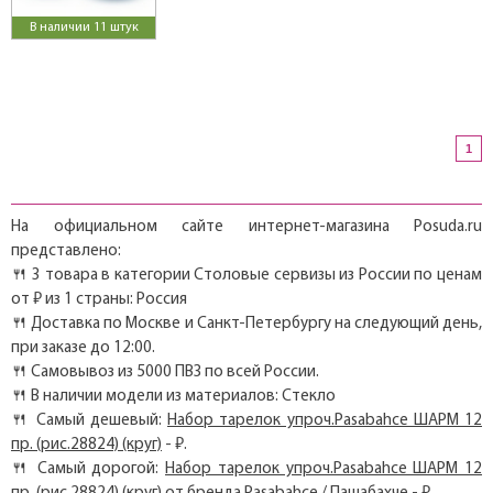
В наличии 11 штук
1
На официальном сайте интернет-магазина Posuda.ru
представлено:
🍴 3 товара в категории Столовые сервизы из России по ценам
от ₽ из 1 страны: Россия
🍴 Доставка по Москве и Санкт-Петербургу на следующий день,
при заказе до 12:00.
🍴 Самовывоз из 5000 ПВЗ по всей России.
🍴 В наличии модели из материалов: Стекло
🍴 Самый дешевый:
Набор тарелок упроч.Pasabahce ШАРМ 12
пр. (рис.28824) (круг)
- ₽.
🍴 Самый дорогой:
Набор тарелок упроч.Pasabahce ШАРМ 12