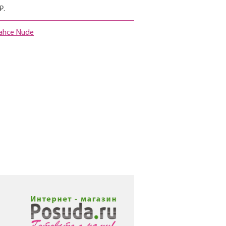
₽.
ahce Nude