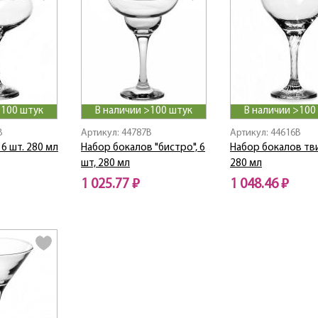
>100 штук
В наличии >100 штук
В наличии >100
B
Артикул: 44787B
Артикул: 44616B
6 шт. 280 мл
Набор бокалов "бистро", 6
Набор бокалов тви
шт, 280 мл
280 мл
1 025.77 ₽
1 048.46 ₽