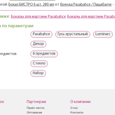
огой:
Бокал БИСТРО 6 шт. 280 мл
от
бренда Pasabahce / Пашабахче
- 
акже:
Бокалы для мартини Pasabahce
Бокалы для мартини Pasab
 по параметрам:
Pasabahce
Гусь хрустальный
Luminarc
Декор
6 предметов
редметов:
Стекло
Набор
ое
Партнерам
О компании
Прайс-листы
О нас
Оптовикам
Контакты