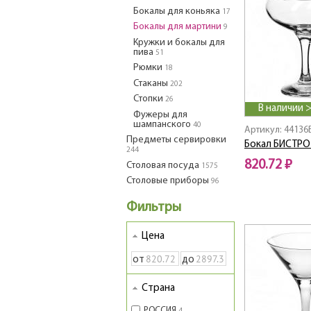
Бокалы для коньяка
17
Бокалы для мартини
9
Кружки и бокалы для
пива
51
Рюмки
18
Стаканы
202
Стопки
26
В наличии 
Фужеры для
шампанского
40
Артикул: 44136
Предметы сервировки
Бокал БИСТРО 
244
820.72 ₽
Столовая посуда
1575
Столовые приборы
96
Фильтры
Цена
от
до
Страна
РОССИЯ