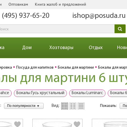
и
Оптовикам
Книга жалоб и предложений
 (495) 937-65-20
ishop@posuda.ru
ка
Дом
Хозтовары
Отдых
Нов
ировка
Посуда для напитков
Бокалы для мартини
Бокалы для март
лы для мартини 6 шт
bahce
Бокалы Гусь хрустальный
Бокалы Luminarc
Бокалы 
:
По популярности
По
Вид:
Показать: