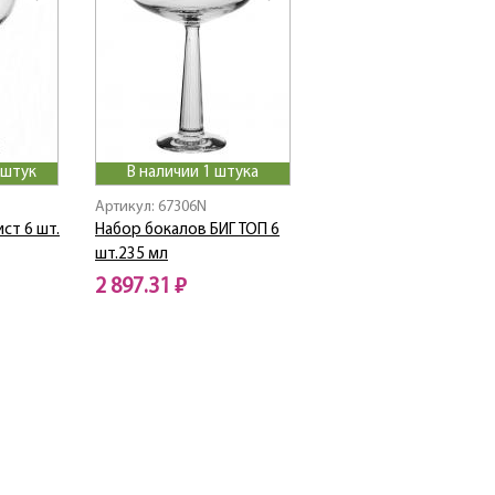
 штук
В наличии 1 штука
Артикул: 67306N
ст 6 шт.
Набор бокалов БИГ ТОП 6
шт.235 мл
2 897.31 ₽