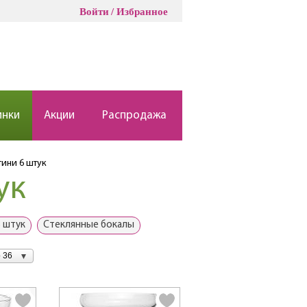
Войти
Избранное
инки
Акции
Распродажа
ини 6 штук
ук
6 штук
Стеклянные бокалы
 36