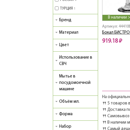
4
ТУРЦИЯ
1
В наличии 
Бренд
Артикул: 44410
Материал
Бокал БИСТРО 
919.18 ₽
Цвет
Использование в
СВЧ
Мытье в
посудомоечной
машине
На официально
Объём мл.
🍴 5 товаров 
🍴 Доставка п
Форма
🍴 Самовывоз 
🍴 В наличии 
Набор
🍴 Самый деш