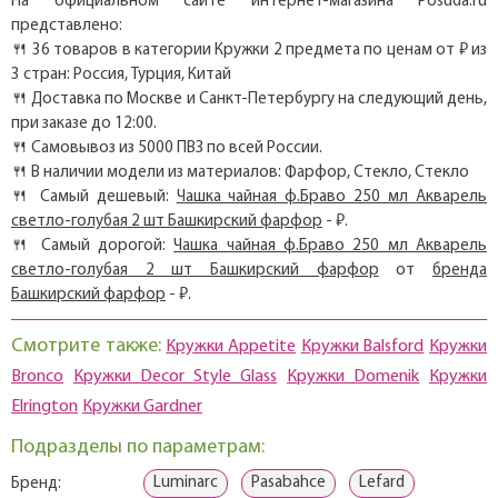
На официальном сайте интернет-магазина Posuda.ru
представлено:
🍴 36 товаров в категории Кружки 2 предмета по ценам от ₽ из
3 стран: Россия, Турция, Китай
🍴 Доставка по Москве и Санкт-Петербургу на следующий день,
при заказе до 12:00.
🍴 Самовывоз из 5000 ПВЗ по всей России.
🍴 В наличии модели из материалов: Фарфор, Стекло, Cтекло
🍴 Самый дешевый:
Чашка чайная ф.Браво 250 мл Акварель
светло-голубая 2 шт Башкирский фарфор
- ₽.
🍴 Самый дорогой:
Чашка чайная ф.Браво 250 мл Акварель
светло-голубая 2 шт Башкирский фарфор
от
бренда
Башкирский фарфор
- ₽.
Смотрите также:
Кружки Appetite
Кружки Balsford
Кружки
Bronco
Кружки Decor Style Glass
Кружки Domenik
Кружки
Elrington
Кружки Gardner
Подразделы по параметрам:
Luminarc
Pasabahce
Lefard
Бренд: