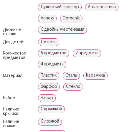
Дулевский фарфор
Альтернатива
Agness
Domenik
С двойными стенками
Двойные
стенки:
Детская
Для детей:
6 предметов
2 предмета
Количество
предметов:
4 предмета
Пластик
Сталь
Керамика
Материал:
Фарфор
Стекло
Набор
Набор:
С крышкой
Наличие
крышки:
С ложкой
Наличие
ложки: