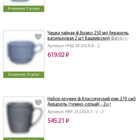
В наличии 3 штуки
Чашка чайная ф.Браво 250 мл Акварель
васильковая 2 шт Башкирский фарфор
Артикул: НЧШ 30.250.А.В - 2
619.02 ₽
В наличии 15 штук
Набор кружек ф.Классический емк.270 см3
Акварель (темно-серый) - 2шт
Артикул: НКР 23.270.А.Т - С - 2
545.21 ₽