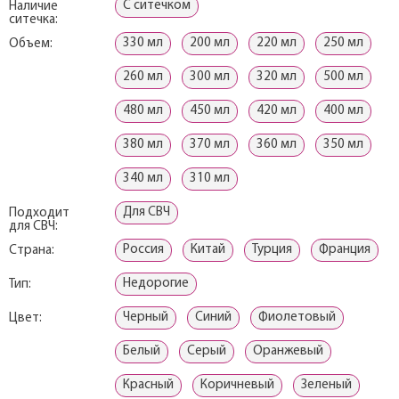
С ситечком
Наличие
ситечка:
330 мл
200 мл
220 мл
250 мл
Объем:
260 мл
300 мл
320 мл
500 мл
480 мл
450 мл
420 мл
400 мл
380 мл
370 мл
360 мл
350 мл
340 мл
310 мл
Для СВЧ
Подходит
для СВЧ:
Россия
Китай
Турция
Франция
Страна:
Недорогие
Тип:
Черный
Синий
Фиолетовый
Цвет:
Белый
Серый
Оранжевый
Красный
Коричневый
Зеленый