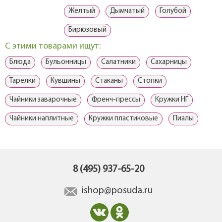
Желтый
Дымчатый
Голубой
Бирюзовый
С этими товарами ищут:
Блюда
Бульонницы
Салатники
Сахарницы
Тарелки
Кувшины
Стаканы
Стопки
Чайники заварочные
Френч-прессы
Кружки НГ
Чайники наплитные
Кружки пластиковые
Пиалы
8 (495) 937-65-20
ishop@posuda.ru