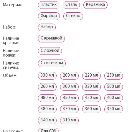
Пластик
Сталь
Керамика
Материал:
Фарфор
Стекло
Набор
Набор:
С крышкой
Наличие
крышки:
С ложкой
Наличие
ложки:
С ситечком
Наличие
ситечка:
330 мл
200 мл
220 мл
250 мл
Объем:
260 мл
300 мл
320 мл
500 мл
480 мл
450 мл
420 мл
400 мл
380 мл
370 мл
360 мл
350 мл
340 мл
310 мл
Для СВЧ
Подходит