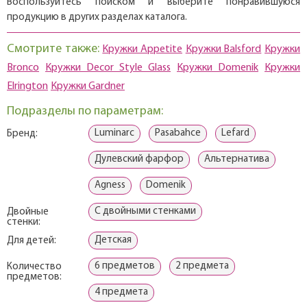
Воспользуйтесь поиском и выберите понравившуюся
продукцию в других разделах каталога.
Смотрите также:
Кружки Appetite
Кружки Balsford
Кружки
Bronco
Кружки Decor Style Glass
Кружки Domenik
Кружки
Elrington
Кружки Gardner
Подразделы по параметрам:
Luminarc
Pasabahce
Lefard
Бренд:
Дулевский фарфор
Альтернатива
Agness
Domenik
С двойными стенками
Двойные
стенки:
Детская
Для детей:
6 предметов
2 предмета
Количество
предметов:
4 предмета