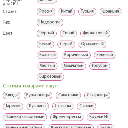
для СВЧ:
Россия
Китай
Турция
Франция
Страна:
Недорогие
Тип:
Черный
Синий
Фиолетовый
Цвет:
Белый
Серый
Оранжевый
Красный
Коричневый
Зеленый
Желтый
Дымчатый
Голубой
Бирюзовый
С этими товарами ищут:
Блюда
Бульонницы
Салатники
Сахарницы
Тарелки
Кувшины
Стаканы
Стопки
Чайники заварочные
Френч-прессы
Кружки НГ
Чайники наплитные
Кружки пластиковые
Пиалы