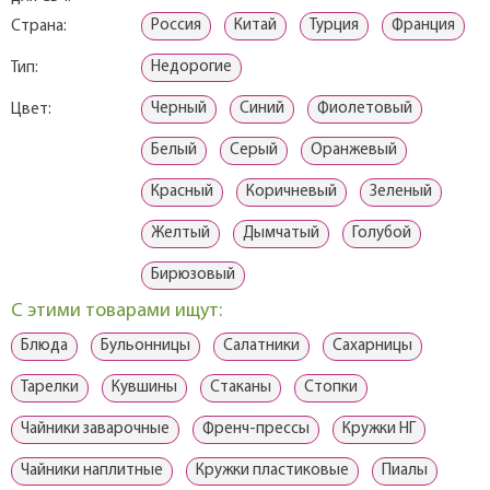
Россия
Китай
Турция
Франция
Страна:
Недорогие
Тип:
Черный
Синий
Фиолетовый
Цвет:
Белый
Серый
Оранжевый
Красный
Коричневый
Зеленый
Желтый
Дымчатый
Голубой
Бирюзовый
С этими товарами ищут:
Блюда
Бульонницы
Салатники
Сахарницы
Тарелки
Кувшины
Стаканы
Стопки
Чайники заварочные
Френч-прессы
Кружки НГ
Чайники наплитные
Кружки пластиковые
Пиалы