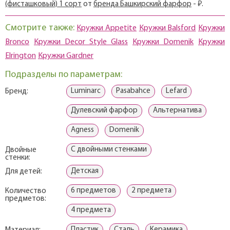
(фисташковый) 1 сорт
от
бренда Башкирский фарфор
- ₽.
Смотрите также:
Кружки Appetite
Кружки Balsford
Кружки
Bronco
Кружки Decor Style Glass
Кружки Domenik
Кружки
Elrington
Кружки Gardner
Подразделы по параметрам:
Luminarc
Pasabahce
Lefard
Бренд:
Дулевский фарфор
Альтернатива
Agness
Domenik
С двойными стенками
Двойные
стенки:
Детская
Для детей:
6 предметов
2 предмета
Количество
предметов:
4 предмета
Пластик
Сталь
Керамика