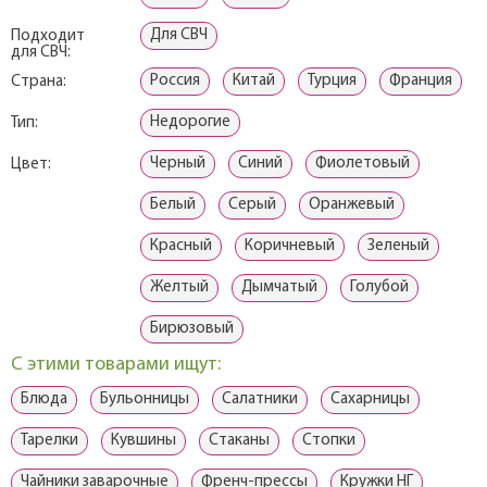
Для СВЧ
Подходит
для СВЧ:
Россия
Китай
Турция
Франция
Страна:
Недорогие
Тип:
Черный
Синий
Фиолетовый
Цвет:
Белый
Серый
Оранжевый
Красный
Коричневый
Зеленый
Желтый
Дымчатый
Голубой
Бирюзовый
С этими товарами ищут:
Блюда
Бульонницы
Салатники
Сахарницы
Тарелки
Кувшины
Стаканы
Стопки
Чайники заварочные
Френч-прессы
Кружки НГ