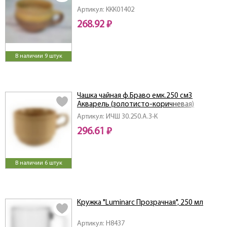
Артикул: ККК01402
268.92 ₽
В наличии 9 штук
Чашка чайная ф.Браво емк.250 см3
Акварель (золотисто-коричневая)
Артикул: ИЧШ 30.250.А.З-К
296.61 ₽
В наличии 6 штук
Кружка "Luminarc Прозрачная", 250 мл
Артикул: H8437