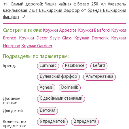
🍴 Самый дорогой:
Чашка чайная ф.Браво 250 мл Акварель
васильковая 2 шт Башкирский фарфор
от
бренда Башкирский
фарфор
- ₽.
Смотрите также:
Кружки Appetite
Кружки Balsford
Кружки
Bronco
Кружки Decor Style Glass
Кружки Domenik
Кружки
Elrington
Кружки Gardner
Подразделы по параметрам:
Luminarc
Pasabahce
Lefard
Бренд:
Дулевский фарфор
Альтернатива
Agness
Domenik
С двойными стенками
Двойные
стенки:
Детская
Для детей:
6 предметов
2 предмета
Количество
предметов: