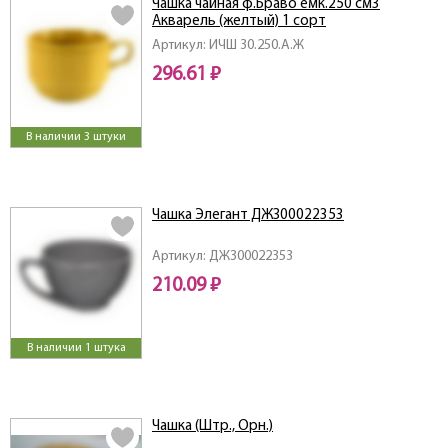
Чашка чайная ф.Браво емк.250 см3
Акварель (желтый) 1 сорт
Артикул: ИЧШ 30.250.А.Ж
296.61 ₽
В наличии 3 штуки
Чашка Элегант ДЖЗ00022353
Артикул: ДЖЗ00022353
210.09 ₽
В наличии 1 штука
Чашка (Штр., Орн.)