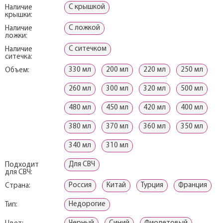
С крышкой
Наличие
крышки:
С ложкой
Наличие
ложки:
С ситечком
Наличие
ситечка:
330 мл
200 мл
220 мл
250 мл
Объем:
260 мл
300 мл
320 мл
500 мл
480 мл
450 мл
420 мл
400 мл
380 мл
370 мл
360 мл
350 мл
340 мл
310 мл
Для СВЧ
Подходит
для СВЧ:
Россия
Китай
Турция
Франция
Страна:
Недорогие
Тип: