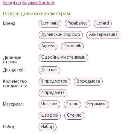
Elrington
Кружки Gardner
Подразделы по параметрам:
Luminarc
Pasabahce
Lefard
Бренд:
Дулевский фарфор
Альтернатива
Agness
Domenik
С двойными стенками
Двойные
стенки:
Детская
Для детей:
6 предметов
2 предмета
Количество
предметов:
4 предмета
Пластик
Сталь
Керамика
Материал:
Фарфор
Стекло
Набор
Набор: