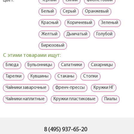
Черный
Синий
Фиолетовый
Цвет:
Белый
Серый
Оранжевый
Красный
Коричневый
Зеленый
Желтый
Дымчатый
Голубой
Бирюзовый
С этими товарами ищут:
Блюда
Бульонницы
Салатники
Сахарницы
Тарелки
Кувшины
Стаканы
Стопки
Чайники заварочные
Френч-прессы
Кружки НГ
Чайники наплитные
Кружки пластиковые
Пиалы
8 (495) 937-65-20