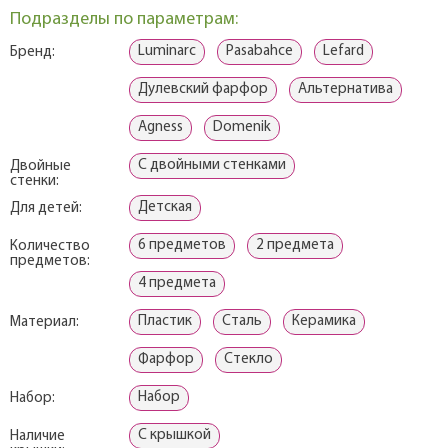
Подразделы по параметрам:
Luminarc
Pasabahce
Lefard
Бренд:
Дулевский фарфор
Альтернатива
Agness
Domenik
С двойными стенками
Двойные
стенки:
Детская
Для детей:
6 предметов
2 предмета
Количество
предметов:
4 предмета
Пластик
Сталь
Керамика
Материал:
Фарфор
Стекло
Набор
Набор:
С крышкой
Наличие