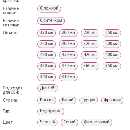
крышки:
С ложкой
Наличие
ложки:
С ситечком
Наличие
ситечка:
330 мл
200 мл
220 мл
250 мл
Объем:
260 мл
300 мл
320 мл
500 мл
480 мл
450 мл
420 мл
400 мл
380 мл
370 мл
360 мл
350 мл
340 мл
310 мл
Для СВЧ
Подходит
для СВЧ:
Россия
Китай
Турция
Франция
Страна:
Недорогие
Тип:
Черный
Синий
Фиолетовый
Цвет: