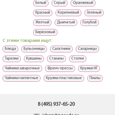
Белый
Серый
Оранжевый
Красный
Коричневый
Зеленый
Желтый
Дымчатый
Голубой
Бирюзовый
С этими товарами ищут:
Блюда
Бульонницы
Салатники
Сахарницы
Тарелки
Кувшины
Стаканы
Стопки
Чайники заварочные
Френч-прессы
Кружки НГ
Чайники наплитные
Кружки пластиковые
Пиалы
8 (495) 937-65-20