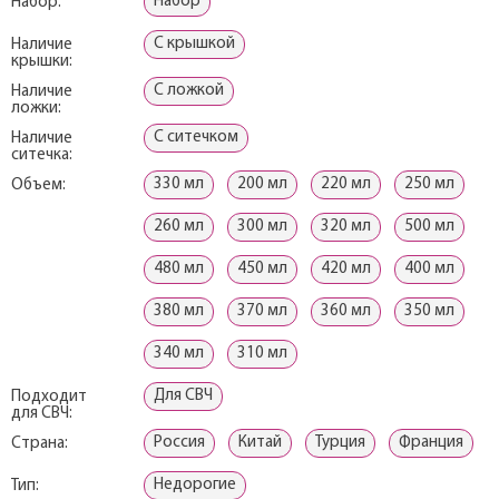
Набор
Набор:
С крышкой
Наличие
крышки:
С ложкой
Наличие
ложки:
С ситечком
Наличие
ситечка:
330 мл
200 мл
220 мл
250 мл
Объем:
260 мл
300 мл
320 мл
500 мл
480 мл
450 мл
420 мл
400 мл
380 мл
370 мл
360 мл
350 мл
340 мл
310 мл
Для СВЧ
Подходит
для СВЧ:
Россия
Китай
Турция
Франция
Страна:
Недорогие
Тип: