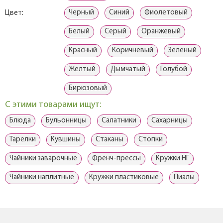
Черный
Синий
Фиолетовый
Цвет:
Белый
Серый
Оранжевый
Красный
Коричневый
Зеленый
Желтый
Дымчатый
Голубой
Бирюзовый
С этими товарами ищут:
Блюда
Бульонницы
Салатники
Сахарницы
Тарелки
Кувшины
Стаканы
Стопки
Чайники заварочные
Френч-прессы
Кружки НГ
Чайники наплитные
Кружки пластиковые
Пиалы