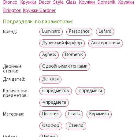
Bronco
Кружки Decor Style Glass
Кружки Domenik
Кружки
Elrington
Кружки Gardner
Подразделы по параметрам:
Luminarc
Pasabahce
Lefard
Бренд:
Дулевский фарфор
Альтернатива
Agness
Domenik
С двойными стенками
Двойные
стенки:
Детская
Для детей:
6 предметов
2 предмета
Количество
предметов:
4 предмета
Пластик
Сталь
Керамика
Материал:
Фарфор
Стекло