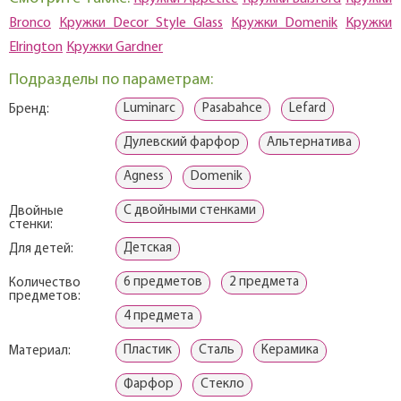
Bronco
Кружки Decor Style Glass
Кружки Domenik
Кружки
Elrington
Кружки Gardner
Подразделы по параметрам:
Luminarc
Pasabahce
Lefard
Бренд:
Дулевский фарфор
Альтернатива
Agness
Domenik
С двойными стенками
Двойные
стенки:
Детская
Для детей:
6 предметов
2 предмета
Количество
предметов:
4 предмета
Пластик
Сталь
Керамика
Материал:
Фарфор
Стекло