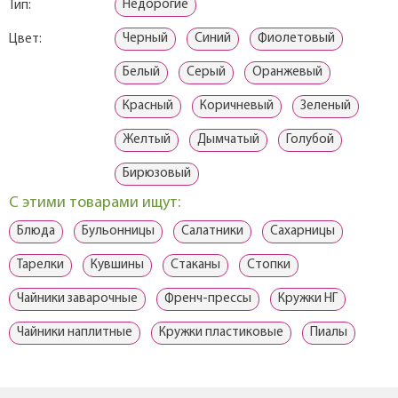
Недорогие
Тип:
Черный
Синий
Фиолетовый
Цвет:
Белый
Серый
Оранжевый
Красный
Коричневый
Зеленый
Желтый
Дымчатый
Голубой
Бирюзовый
С этими товарами ищут:
Блюда
Бульонницы
Салатники
Сахарницы
Тарелки
Кувшины
Стаканы
Стопки
Чайники заварочные
Френч-прессы
Кружки НГ
Чайники наплитные
Кружки пластиковые
Пиалы