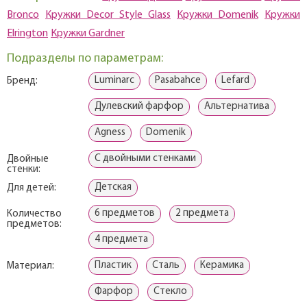
Bronco
Кружки Decor Style Glass
Кружки Domenik
Кружки
Elrington
Кружки Gardner
Подразделы по параметрам:
Luminarc
Pasabahce
Lefard
Бренд:
Дулевский фарфор
Альтернатива
Agness
Domenik
С двойными стенками
Двойные
стенки:
Детская
Для детей:
6 предметов
2 предмета
Количество
предметов:
4 предмета
Пластик
Сталь
Керамика
Материал:
Фарфор
Стекло