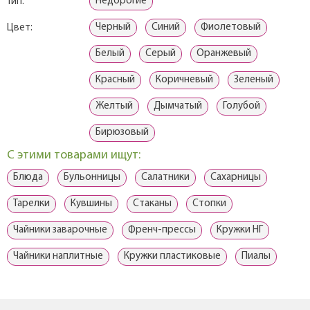
Недорогие
Тип:
Черный
Синий
Фиолетовый
Цвет:
Белый
Серый
Оранжевый
Красный
Коричневый
Зеленый
Желтый
Дымчатый
Голубой
Бирюзовый
С этими товарами ищут:
Блюда
Бульонницы
Салатники
Сахарницы
Тарелки
Кувшины
Стаканы
Стопки
Чайники заварочные
Френч-прессы
Кружки НГ
Чайники наплитные
Кружки пластиковые
Пиалы