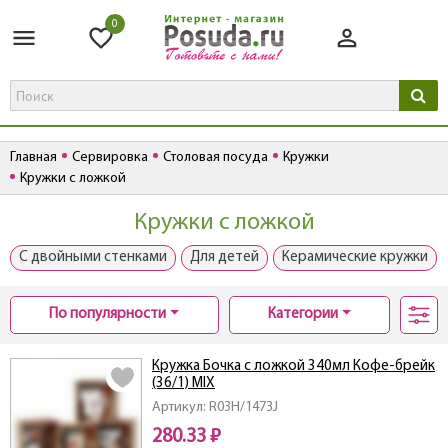
0
Главная
Сервировка
Столовая посуда
Кружки
Кружки с ложкой
Кружки с ложкой
С двойными стенками
Для детей
Керамические кружки
По популярности
Категории
Кружка Бочка с ложкой 340мл Кофе-брейк
(36/1) MIX
Артикул: R03H/1473J
280.33 ₽