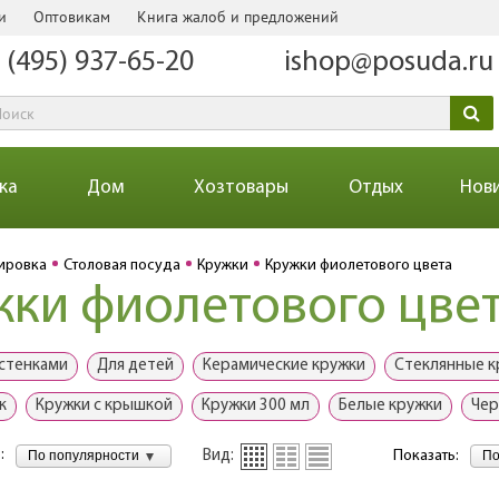
и
Оптовикам
Книга жалоб и предложений
 (495) 937-65-20
ishop@posuda.ru
ка
Дом
Хозтовары
Отдых
Нов
ировка
Столовая посуда
Кружки
Кружки фиолетового цвета
ки фиолетового цве
стенками
Для детей
Керамические кружки
Стеклянные к
к
Кружки с крышкой
Кружки 300 мл
Белые кружки
Чер
:
По популярности
По
Вид:
Показать: