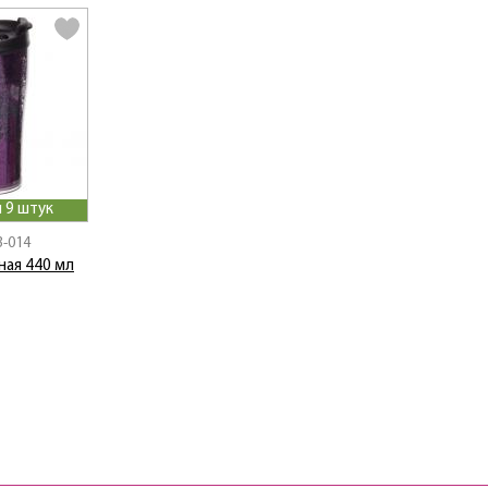
 9 штук
3-014
ная 440 мл