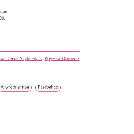
рция
00.
и Decor Style Glass
Кружки Domenik
Альтернатива
Pasabahce