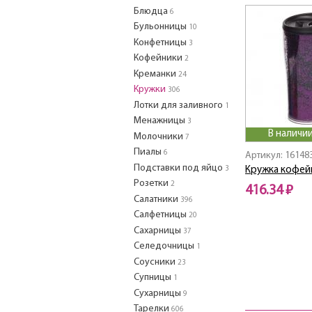
Блюдца
6
Бульонницы
10
Конфетницы
3
Кофейники
2
Креманки
24
Кружки
306
Лотки для заливного
1
Менажницы
3
В наличии
Молочники
7
Пиалы
6
Артикул: 16148
Подставки под яйцо
3
Кружка кофей
Розетки
2
416.34 ₽
Салатники
396
Салфетницы
20
Сахарницы
37
Селедочницы
1
Соусники
23
Супницы
1
Сухарницы
9
Тарелки
606