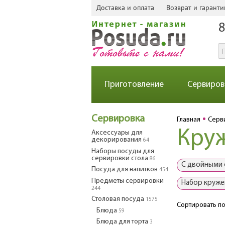
Доставка и оплата
Возврат и гаранти
8
Приготовление
Сервиров
Сервировка
Главная
Серв
Круж
Аксессуары для
декорирования
64
Наборы посуды для
сервировки стола
86
С двойными 
Посуда для напитков
454
Предметы сервировки
Набор круже
244
Столовая посуда
1575
Сортировать по
Блюда
59
Блюда для торта
3