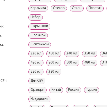
Керамика
Стекло
Сталь
Пластик
Набор
С крышкой
ки:
С ложкой
:
С ситечком
ка:
330 мл
450 мл
340 мл
350 мл
36
420 мл
200 мл
500 мл
480 мл
31
220 мл
320 мл
Для СВЧ
 СВЧ:
Франция
Китай
Россия
Турция
Недорогие