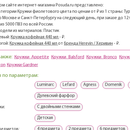
м сайте интернет-магазина Posuda.ru представлено:
категории Кружки фиолетового цвета по ценам от ₽ из 1 страны: Ту
о Москве и Санкт-Петербургу на следующий день, при заказе до 12:
из 5000 ПВЗ по всей России.
модели из материалов: Пластик
евый:
Кружка кофейная 440 мл
- ₽.
огой:
Кружка кофейная 440 мл
от
бренда Herevin / Херивин
- ₽.
также:
Кружки Appetite
Кружки Balsford
Кружки Bronco
Кружк
ton
Кружки Gardner
 по параметрам:
Luminarc
Lefard
Agness
Domenik
Дулевский фарфор
С двойными стенками
ки:
Детская
4 предмета
2 предмета
6 предметов
редметов: