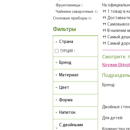
Фруктовницы
На официально
5
Чайники заварочные
🍴 1 товар в 
42
🍴 Доставка п
Столовые приборы
96
🍴 Самовывоз 
Фильтры
🍴 В наличии 
🍴 Самый деш
Страна
🍴 Самый дор
ТУРЦИЯ
1
Смотрите 
Бренд
Кружки Elring
Подразделы
Материал
Бренд:
Цвет
Форма
Двойные стен
Напиток
Для детей:
С двойными
Количество п