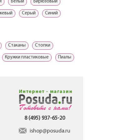
й
Белый
Бирюзовый
жевый
Серый
Синий
Стаканы
Стопки
Кружки пластиковые
Пиалы
8 (495) 937-65-20
ishop@posuda.ru