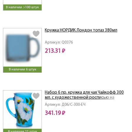
В наличии >100 штук
Кружка НОРДИК Лондон топаз 380мл
Артикул: Q0376
213.31 ₽
В наличии 6 штук
Набор 6 пр. кружка для чая Чайкофф 300
мл. с художественной росписью на
крашеном стекле (синий)
Артикул: Д06/С-300-ЕЧ
341.19 ₽
В наличии 11 штук