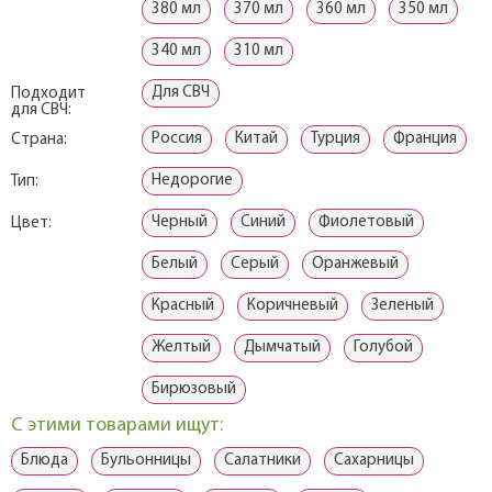
380 мл
370 мл
360 мл
350 мл
340 мл
310 мл
Для СВЧ
Подходит
для СВЧ:
Россия
Китай
Турция
Франция
Страна:
Недорогие
Тип:
Черный
Синий
Фиолетовый
Цвет:
Белый
Серый
Оранжевый
Красный
Коричневый
Зеленый
Желтый
Дымчатый
Голубой
Бирюзовый
С этими товарами ищут:
Блюда
Бульонницы
Салатники
Сахарницы