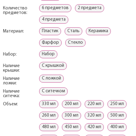
6 предметов
2 предмета
Количество
предметов:
4 предмета
Пластик
Сталь
Керамика
Материал:
Фарфор
Стекло
Набор
Набор:
С крышкой
Наличие
крышки:
С ложкой
Наличие
ложки:
С ситечком
Наличие
ситечка:
330 мл
200 мл
220 мл
250 мл
Объем:
260 мл
300 мл
320 мл
500 мл
480 мл
450 мл
420 мл
400 мл