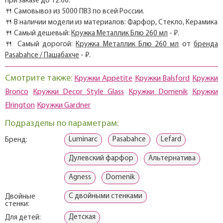
при заказе до 12:00.
🍴 Самовывоз из 5000 ПВЗ по всей России.
🍴 В наличии модели из материалов: Фарфор, Стекло, Керамика
🍴 Самый дешевый:
Кружка Металлик Блю 260 мл
- ₽.
🍴 Самый дорогой:
Кружка Металлик Блю 260 мл
от
бренда
Pasabahce / Пашабахче
- ₽.
Смотрите также:
Кружки Appetite
Кружки Balsford
Кружки
Bronco
Кружки Decor Style Glass
Кружки Domenik
Кружки
Elrington
Кружки Gardner
Подразделы по параметрам:
Luminarc
Pasabahce
Lefard
Бренд:
Дулевский фарфор
Альтернатива
Agness
Domenik
С двойными стенками
Двойные
стенки:
Детская
Для детей: