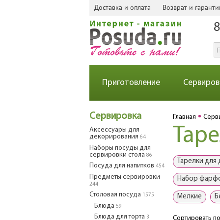
Доставка и оплата
Возврат и гаранти
8
Приготовление
Сервиров
Сервировка
Главная
Серв
Таре
Аксессуары для
декорирования
64
Наборы посуды для
сервировки стола
86
Тарелки для
Посуда для напитков
454
Предметы сервировки
Набор фарф
244
Столовая посуда
1575
Мелкие
Б
Блюда
59
Блюда для торта
3
Сортировать по