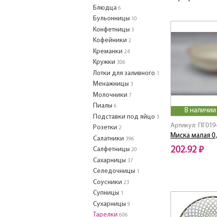
Блюдца
6
Бульонницы
10
Конфетницы
3
Кофейники
2
Креманки
24
Кружки
306
Лотки для заливного
1
Менажницы
3
Молочники
7
Пиалы
6
В наличии
Подставки под яйцо
3
Артикул: ПГ019
Розетки
2
Миска малая 0,
Салатники
396
202.92 ₽
Салфетницы
20
Сахарницы
37
Селедочницы
1
Соусники
23
Супницы
1
Сухарницы
9
Тарелки
606