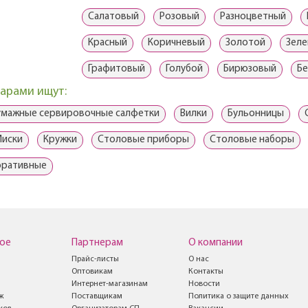
Салатовый
Розовый
Разноцветный
Красный
Коричневый
Золотой
Зел
Графитовый
Голубой
Бирюзовый
Б
варами ищут:
умажные сервировочные салфетки
Вилки
Бульонницы
Миски
Кружки
Столовые приборы
Столовые наборы
оративные
ое
Партнерам
О компании
Прайс-листы
О нас
Оптовикам
Контакты
Интернет-магазинам
Новости
ж
Поставщикам
Политика о защите данных