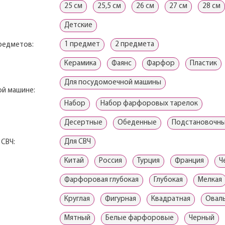
25 см
25,5 см
26 см
27 см
28 см
Детские
1 предмет
2 предмета
редметов:
Керамика
Фаянс
Фарфор
Пластик
Для посудомоечной машины
в
й машине:
Набор
Набор фарфоровых тарелок
Десертные
Обеденные
Подстановочн
Для СВЧ
 СВЧ:
Китай
Россия
Турция
Франция
Ч
Фарфоровая глубокая
Глубокая
Мелкая
Круглая
Фигурная
Квадратная
Овал
Мятный
Белые фарфоровые
Черный