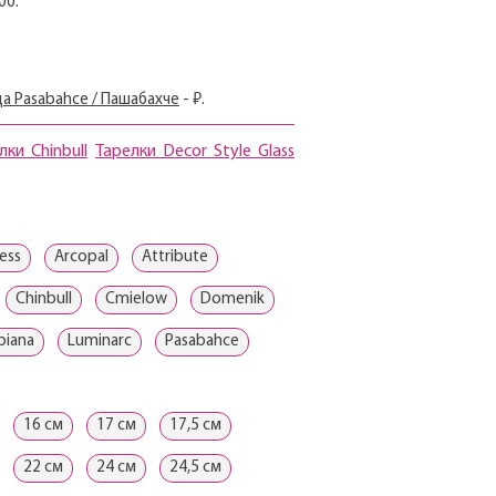
00.
а Pasabahce / Пашабахче
- ₽.
лки Chinbull
Тарелки Decor Style Glass
ess
Arcopal
Attribute
Chinbull
Cmielow
Domenik
biana
Luminarc
Pasabahce
16 см
17 см
17,5 см
22 см
24 см
24,5 см