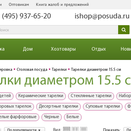
и
Оптовикам
Книга жалоб и предложений
 (495) 937-65-20
ishop@posuda.ru
ка
Дом
Хозтовары
Отдых
Нов
ировка
Столовая посуда
Тарелки
Тарелки диаметром 15.5 см
лки диаметром 15.5 
 детей
Керамические тарелки
Стеклянные тарелки
Набор
оровых тарелок
Десертные тарелки
Суповые тарелки
Ф
елые фарфоровые
Черные
Белые
:
По популярности
По
Вид:
Показать: