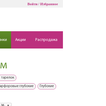
Войти
Избранное
инки
Акции
Распродажа
см
 тарелок
арфоровые глубокие
Глубокие
 36