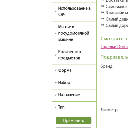
🍴 Доставка п
🍴 Самовывоз 
Использование в
🍴 В наличии 
СВЧ
🍴 Самый деш
🍴 Самый дор
Мытье в
посудомоечной
Смотрите т
машине
Тарелки Dome
Количество
Подразделы
предметов
Бренд:
Форма
Набор
Назначение
Тип
Диаметр: