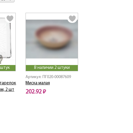
 штук
В наличии 2 штуки
Артикул: ПГ020-00087609
тарелок
Миска малая
м, 2 шт
202.92 ₽