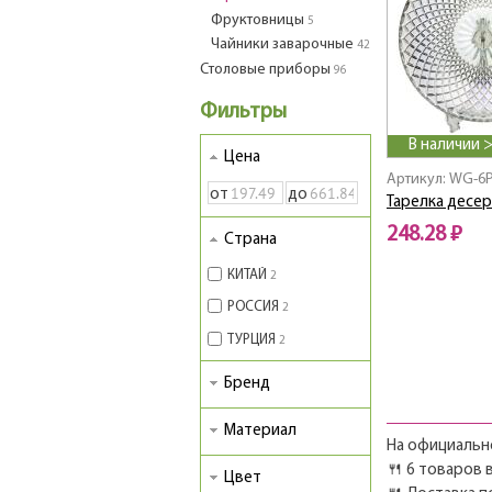
Фруктовницы
5
Чайники заварочные
42
Столовые приборы
96
Фильтры
В наличии 
Цена
Артикул: WG-6
от
до
Тарелка десер
248.28 ₽
Страна
КИТАЙ
2
РОССИЯ
2
ТУРЦИЯ
2
Бренд
Материал
На официально
🍴 6 товаров в
Цвет