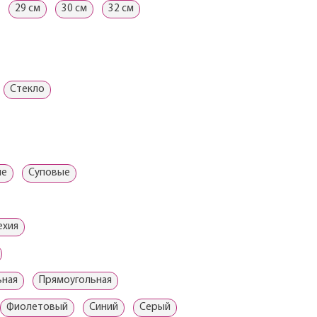
29 см
30 см
32 см
Стекло
ые
Суповые
ехия
ьная
Прямоугольная
Фиолетовый
Синий
Серый