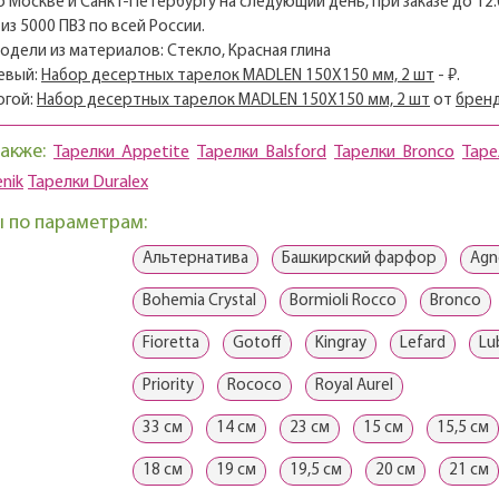
о Москве и Санкт-Петербургу на следующий день, при заказе до 12:
из 5000 ПВЗ по всей России.
модели из материалов: Стекло, Красная глина
евый:
Набор десертных тарелок MADLEN 150X150 мм, 2 шт
- ₽.
огой:
Набор десертных тарелок MADLEN 150X150 мм, 2 шт
от
бренд
акже:
Тарелки Appetite
Тарелки Balsford
Тарелки Bronco
Таре
nik
Тарелки Duralex
 по параметрам:
Альтернатива
Башкирский фарфор
Agn
Bohemia Crystal
Bormioli Rocco
Bronco
Fioretta
Gotoff
Kingray
Lefard
Lu
Priority
Rococo
Royal Aurel
33 см
14 см
23 см
15 см
15,5 см
18 см
19 см
19,5 см
20 см
21 см