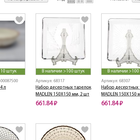
 10 штук
В наличии >100 штук
В наличии >100
-00087500
Артикул: 68317
Артикул: 68307
4 л
Набор десертных тарелок
Набор десертных 
MADLEN 150X150 мм, 2 шт
MADLEN 150X150 м
661.84 ₽
661.84 ₽