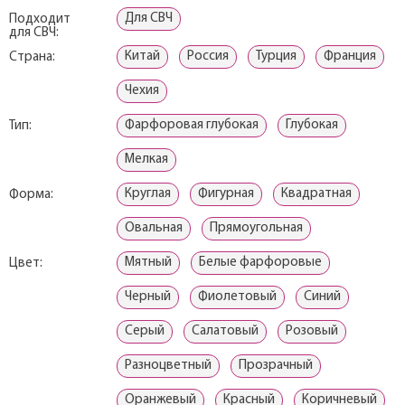
Для СВЧ
Подходит
для СВЧ:
Китай
Россия
Турция
Франция
Страна:
Чехия
Фарфоровая глубокая
Глубокая
Тип:
Мелкая
Круглая
Фигурная
Квадратная
Форма:
Овальная
Прямоугольная
Мятный
Белые фарфоровые
Цвет:
Черный
Фиолетовый
Синий
Серый
Салатовый
Розовый
Разноцветный
Прозрачный
Оранжевый
Красный
Коричневый