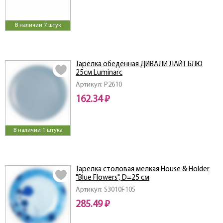
В наличии 7 штук
Тарелка обеденная ДИВАЛИ ЛАЙТ БЛЮ
25см Luminarc
Артикул: P2610
162.34 ₽
В наличии 1 штука
Тарелка столовая мелкая House & Holder
"Blue Flowers", D=25 см
Артикул: S3010F105
285.49 ₽