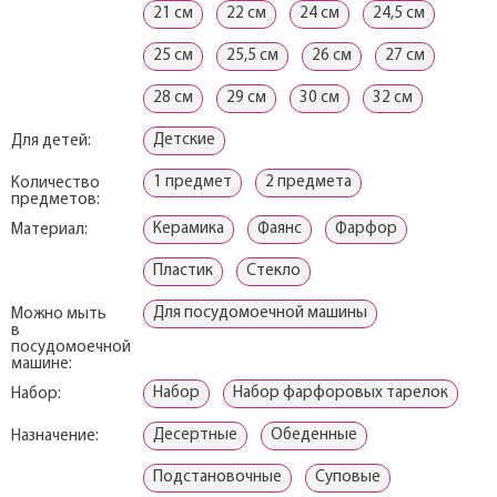
21 см
22 см
24 см
24,5 см
25 см
25,5 см
26 см
27 см
28 см
29 см
30 см
32 см
Детские
Для детей:
1 предмет
2 предмета
Количество
предметов:
Керамика
Фаянс
Фарфор
Материал:
Пластик
Стекло
Для посудомоечной машины
Можно мыть
в
посудомоечной
машине:
Набор
Набор фарфоровых тарелок
Набор:
Десертные
Обеденные
Назначение:
Подстановочные
Суповые