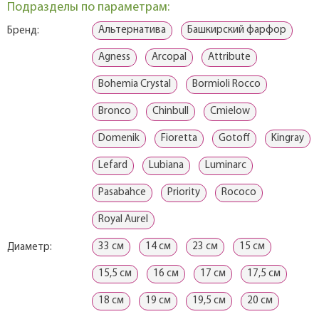
Подразделы по параметрам:
Альтернатива
Башкирский фарфор
Бренд:
Agness
Arcopal
Attribute
Bohemia Crystal
Bormioli Rocco
Bronco
Chinbull
Cmielow
Domenik
Fioretta
Gotoff
Kingray
Lefard
Lubiana
Luminarc
Pasabahce
Priority
Rococo
Royal Aurel
33 см
14 см
23 см
15 см
Диаметр:
15,5 см
16 см
17 см
17,5 см
18 см
19 см
19,5 см
20 см