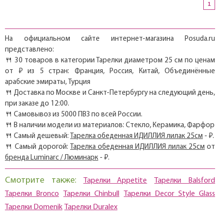
1
На официальном сайте интернет-магазина Posuda.ru
представлено:
🍴 30 товаров в категории Тарелки диаметром 25 см по ценам
от ₽ из 5 стран: Франция, Россия, Китай, Объединённые
арабские эмираты, Турция
🍴 Доставка по Москве и Санкт-Петербургу на следующий день,
при заказе до 12:00.
🍴 Самовывоз из 5000 ПВЗ по всей России.
🍴 В наличии модели из материалов: Стекло, Керамика, Фарфор
🍴 Самый дешевый:
Тарелка обеденная ИДИЛЛИЯ лилак 25см
- ₽.
🍴 Самый дорогой:
Тарелка обеденная ИДИЛЛИЯ лилак 25см
от
бренда Luminarc / Люминарк
- ₽.
Смотрите также:
Тарелки Appetite
Тарелки Balsford
Тарелки Bronco
Тарелки Chinbull
Тарелки Decor Style Glass
Тарелки Domenik
Тарелки Duralex