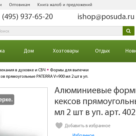
и
Оптовикам
Книга жалоб и предложений
 (495) 937-65-20
ishop@posuda.ru
ка
Дом
Хозтовары
Отдых
Нов
пекания в духовке и СВЧ
Формы для выпечки
в прямоугольные PATERRA V=900 мл 2 шт в уп.
Алюминиевые формы
Количество
ерке.
кексов прямоугольн
мл 2 шт в уп. арт. 40
Добавить в избранное
Избранное