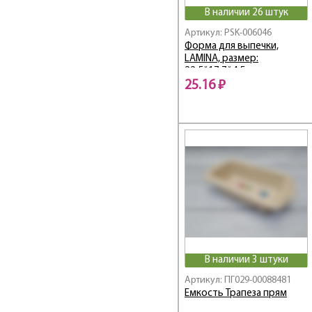
В наличии 26 штук
Артикул: PSK-006046
Форма для выпечки,
LAMINA, размер:
22,5*17,7*4,5 см, из алюм
фольги, прямоугольная,
25.16 ₽
одноразовая
В наличии 3 штуки
Артикул: ПГ029-00088481
Емкость Трапеза прям