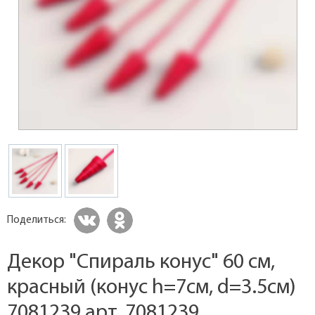
Поделиться:
Декор "Спираль конус" 60 см,
красный (конус h=7см, d=3.5см)
7081239 арт. 7081239