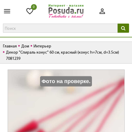
0
Главная
Дом
Интерьер
Декор "Спираль конус" 60 см, красный (конус h=7см, d=3.5см)
7081239
К
Фото на проверке.