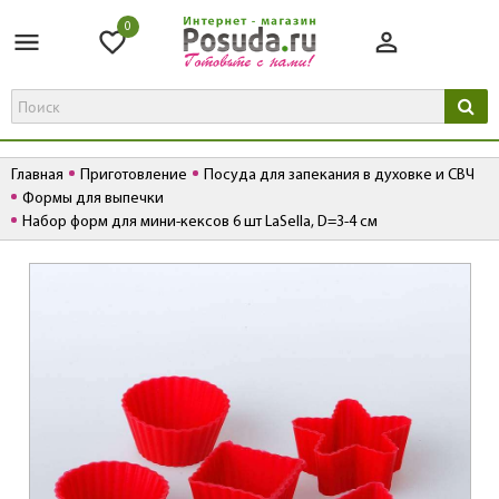
0
Главная
Приготовление
Посуда для запекания в духовке и СВЧ
Формы для выпечки
Набор форм для мини-кексов 6 шт LaSella, D=3-4 см
К