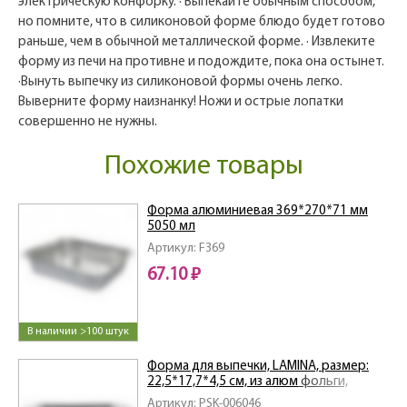
электрическую конфорку. · Выпекайте обычным способом,
но помните, что в силиконовой форме блюдо будет готово
раньше, чем в обычной металлической форме. · Извлеките
форму из печи на противне и подождите, пока она остынет.
·Вынуть выпечку из силиконовой формы очень легко.
Выверните форму наизнанку! Ножи и острые лопатки
совершенно не нужны.
Похожие товары
Форма алюминиевая 369*270*71 мм
5050 мл
Артикул: F369
67.10 ₽
В наличии >100 штук
Форма для выпечки, LAMINA, размер:
22,5*17,7*4,5 см, из алюм фольги,
прямоугольная, одноразовая
Артикул: PSK-006046