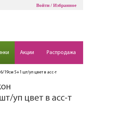
Войти
Избранное
инки
Акции
Распродажа
/19см 5+1 шт/уп цвет в асc-т
кон
шт/уп цвет в асc-т