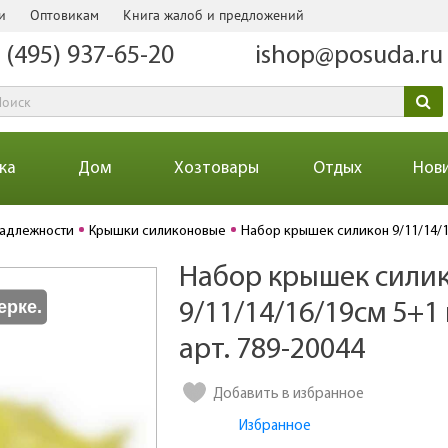
и
Оптовикам
Книга жалоб и предложений
 (495) 937-65-20
ishop@posuda.ru
ка
Дом
Хозтовары
Отдых
Нов
надлежности
Крышки силиконовые
Набор крышек силикон 9/11/14/16
Набор крышек сили
Количество
ерке.
9/11/14/16/19см 5+1 
арт. 789-20044
Добавить в избранное
Избранное