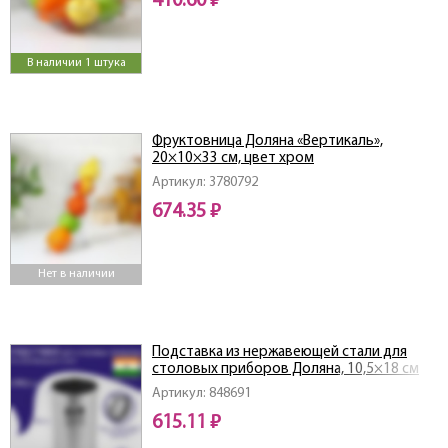
410.60 ₽
В наличии 1 штука
Фруктовница Доляна «Вертикаль»,
20×10×33 см, цвет хром
Артикул: 3780792
674.35 ₽
Нет в наличии
Подставка из нержавеющей стали для
столовых приборов Доляна, 10,5×18 см
Артикул: 848691
615.11 ₽