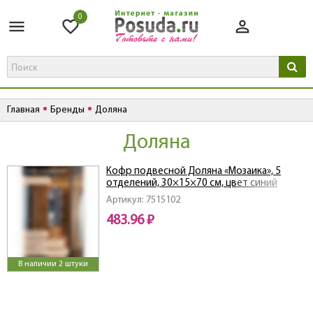
0
Главная
Бренды
Доляна
Доляна
Кофр подвесной Доляна «Мозаика», 5
отделений, 30×15×70 см, цвет синий
Артикул: 7515102
483.96 ₽
В наличии 2 штуки