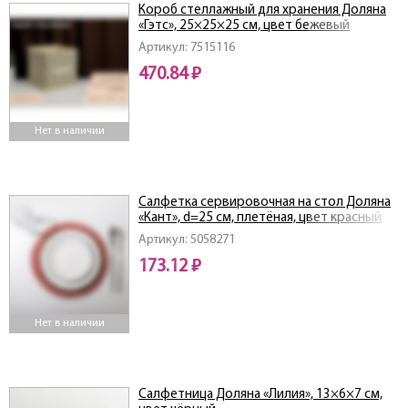
Короб стеллажный для хранения Доляна
«Гэтс», 25×25×25 см, цвет бежевый
Артикул: 7515116
470.84 ₽
Нет в наличии
Салфетка сервировочная на стол Доляна
«Кант», d=25 см, плетёная, цвет красный
Артикул: 5058271
173.12 ₽
Нет в наличии
Салфетница Доляна «Лилия», 13×6×7 см,