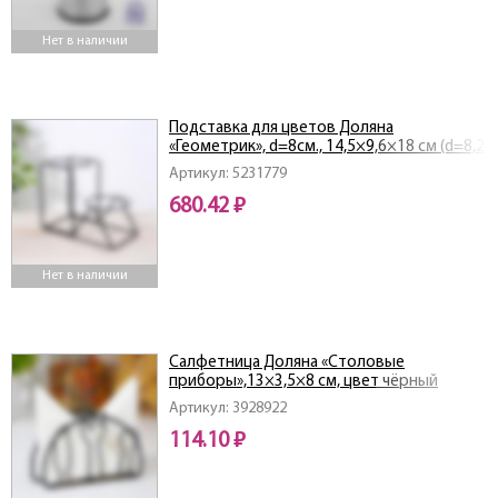
Нет в наличии
Подставка для цветов Доляна
«Геометрик», d=8см., 14,5×9,6×18 см (d=8,2
см), цвет чёрный 5231779
Артикул: 5231779
680.42 ₽
Нет в наличии
Салфетница Доляна «Столовые
приборы»,13×3,5×8 см, цвет чёрный
Артикул: 3928922
114.10 ₽