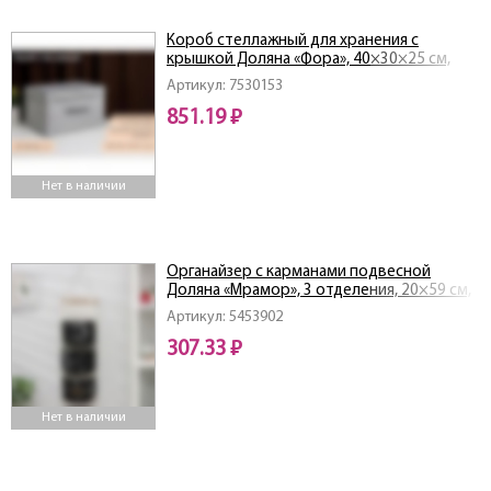
Короб стеллажный для хранения с
крышкой Доляна «Фора», 40×30×25 см,
цвет серый
Артикул: 7530153
851.19 ₽
Нет в наличии
Органайзер с карманами подвесной
Доляна «Мрамор», 3 отделения, 20×59 см,
цвет чёрный
Артикул: 5453902
307.33 ₽
Нет в наличии