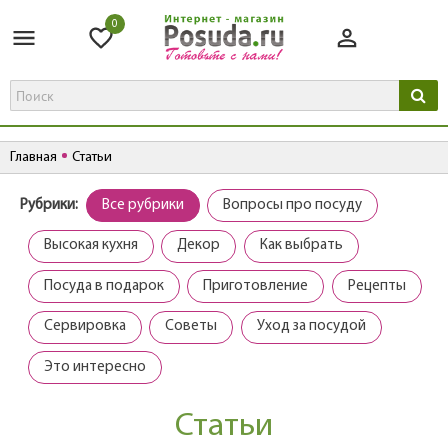
0
Главная
Статьи
Рубрики:
Все рубрики
Вопросы про посуду
Высокая кухня
Декор
Как выбрать
Посуда в подарок
Приготовление
Рецепты
Сервировка
Советы
Уход за посудой
Это интересно
Статьи