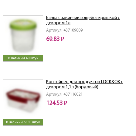
Банка с завинчивающейся крышкой с
декором 1л
Артикул: 437109809
69.83 ₽
В наличии 40 штук
Контейнер для продуктов LOCK&OK с
декором 1,1л (Бордовый)
Артикул: 437116021
124.53 ₽
В наличии >100 штук