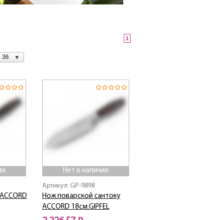
1
 36
ии
Нет в наличии
Артикул: GP-9898
 ACCORD
Нож поварской сантоку
ACCORD 18см.GIPFEL