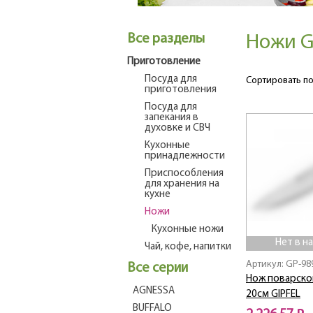
Все разделы
Ножи G
Приготовление
Посуда для
Сортировать по
приготовления
Посуда для
запекания в
духовке и СВЧ
Кухонные
принадлежности
Приспособления
для хранения на
кухне
Ножи
Кухонные ножи
Нет в н
Чай, кофе, напитки
Артикул: GP-98
Все серии
Нож поварск
AGNESSA
20см GIPFEL
BUFFALO