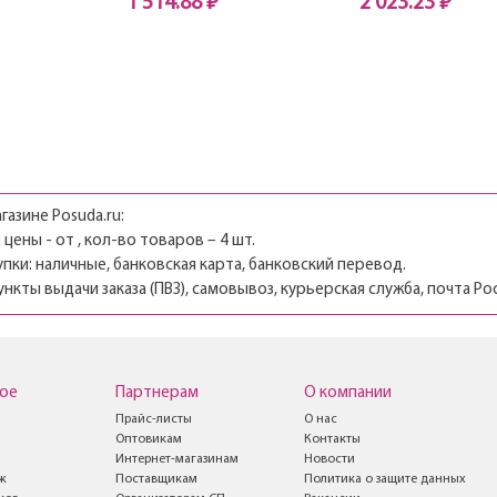
1 514.88 ₽
2 023.23 ₽
Нет в наличии
Нет в наличии
газине Posuda.ru:
 цены - от , кол-во товаров – 4 шт.
пки: наличные, банковская карта, банковский перевод.
ункты выдачи заказа (ПВЗ), самовывоз, курьерская служба, почта Ро
ое
Партнерам
О компании
Прайс-листы
О нас
Оптовикам
Контакты
Интернет-магазинам
Новости
ж
Поставщикам
Политика о защите данных