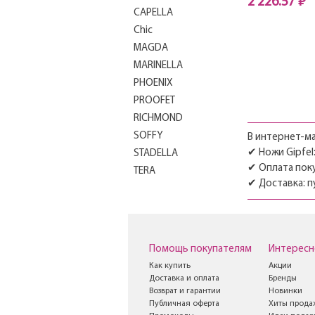
2 226.57 ₽
CAPELLA
Нет в наличии
Chic
MAGDA
MARINELLA
PHOENIX
PROOFET
RICHMOND
SOFFY
В интернет-ма
✔ Ножи Gipfel:
STADELLA
✔ Оплата поку
TERA
✔ Доставка: п
TESSANO
TRIGEMINI
Velour
Victory
Помощь покупателям
Интересн
VIOLETA
Как купить
Акции
Доставка и оплата
Бренды
Возврат и гарантии
Новинки
Публичная оферта
Хиты прода