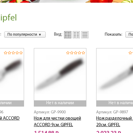
ipfel
:
По популярности
По
Вид:
Показать:
аличии
Нет в наличии
Нет в налич
96
Артикул: GP-9900
Артикул: GP-9897
ой ACCORD
Нож для чистки овощей
Нож разделочный
ACCORD 9см. GIPFEL
20см. GIPFEL