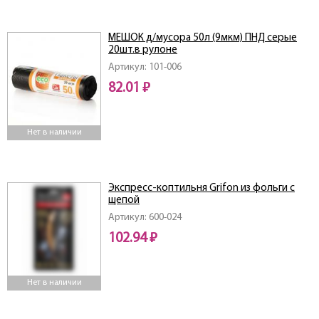
МЕШОК д/мусора 50л (9мкм) ПНД серые
20шт.в рулоне
Артикул: 101-006
82.01 ₽
Нет в наличии
Экспресс-коптильня Grifon из фольги с
щепой
Артикул: 600-024
102.94 ₽
Нет в наличии