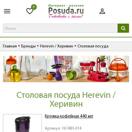
0
Главная
Бренды
Herevin / Херивин
Столовая посуда
Столовая посуда Herevin /
Херивин
Кружка кофейная 440 мл
Артикул: 161483-014