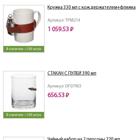
Кружка 330 мл с кож.держателем+фляжка
Артикул: TPM214
1 059.53 ₽
В наличии >100 штук
СТАКАН С ПУЛЕЙ 390 мл
Артикул: DF07903
656.53 ₽
В наличии >100 штук
Чайный набор на 2 персоны 220 мл