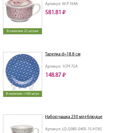
Артикул: W-P164A
581.81 ₽
В наличии 22 штуки
Тарелка d=18.8 см
Артикул: 1CPF75A
148.87 ₽
В наличии >100 штук
Набор:чашка 230 мл+блюдце
Артикул: LQ-Q085-0405-1S-H765