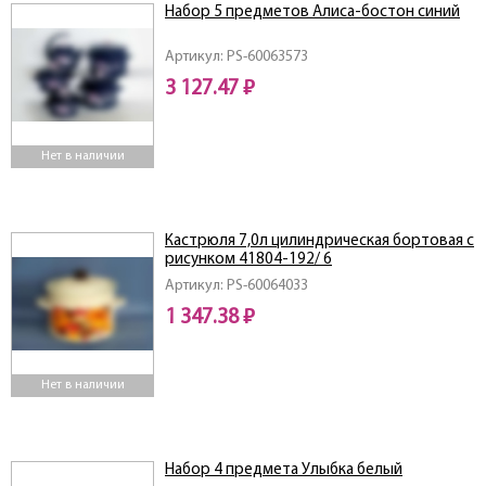
Набор 5 предметов Алиса-бостон синий
Артикул: PS-60063573
3 127.47 ₽
Нет в наличии
Кастрюля 7,0л цилиндрическая бортовая с
рисунком 41804-192/ 6
Артикул: PS-60064033
1 347.38 ₽
Нет в наличии
Набор 4 предмета Улыбка белый