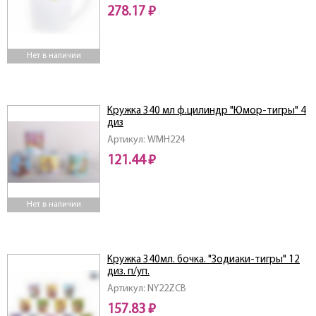
278.17 ₽
Нет в наличии
Кружка 340 мл ф.цилиндр "Юмор-тигры" 4
диз
Артикул: WMH224
121.44 ₽
Нет в наличии
Кружка 340мл. бочка. "Зодиаки-тигры" 12
диз. п/уп.
Артикул: NY22ZCB
157.83 ₽