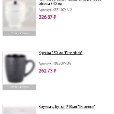
объем 340 мл
Артикул: S554409-A-2
326.87 ₽
Нет в наличии
Кружка 350 мл "Elite black"
Артикул: 19S509MUG
262.73 ₽
Нет в наличии
Кружка ф.Бутон 210мл "Тигренок"