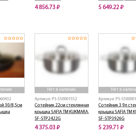
4 856.73 ₽
5 649.22 ₽
Нет в наличии
Нет в наличии
аличии
Нет в наличии
Нет в налич
060432
Артикул: PS-550001552
Артикул: PS-550000
й 30/8,5см
Сотейник 22см стеклянная
Сотейник 3,9л сте
рышка
крышка SAFIA ТМ KUKMARA,
крышка SAFIA ТМ 
SF-STP2422G
SF-STP3926G
4 375.03 ₽
5 239.71 ₽