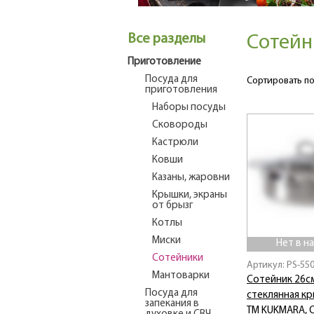
Все разделы
Сотейн
Приготовление
Посуда для
Сортировать по
приготовления
Наборы посуды
Сковороды
Кастрюли
Ковши
Казаны, жаровни
Крышки, экраны
от брызг
Котлы
Миски
Нет в н
Сотейники
Артикул: PS-55
Мантоварки
Сотейник 26см
Посуда для
стеклянная к
запекания в
ТМ KUKMARA, 