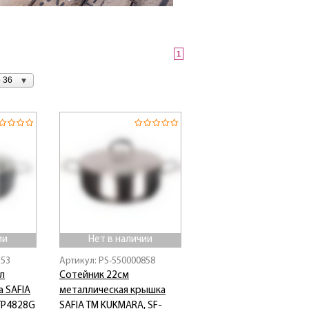
1
 36
ии
Нет в наличии
553
Артикул: PS-550000858
л
Сотейник 22см
а SAFIA
металлическая крышка
TP4828G
SAFIA ТМ KUKMARA, SF-