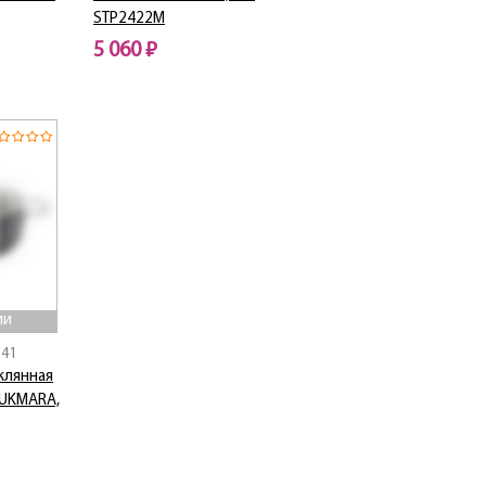
STP2422M
5 060 ₽
Нет в наличии
ии
141
клянная
KUKMARA,