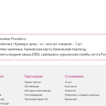
Нет в наличии
Нет в наличии
газине Posuda.ru:
kmara / Кукмара: цены - от , кол-во товаров – 7 шт.
пки: наличные, банковская карта, банковский перевод.
ункты выдачи заказа (ПВЗ), самовывоз, курьерская служба, почта Ро
ое
Партнерам
О компании
Прайс-листы
О нас
Оптовикам
Контакты
Интернет-магазинам
Новости
ж
Поставщикам
Политика о защите данных
ков
Организаторам СП
Вакансии
посуда