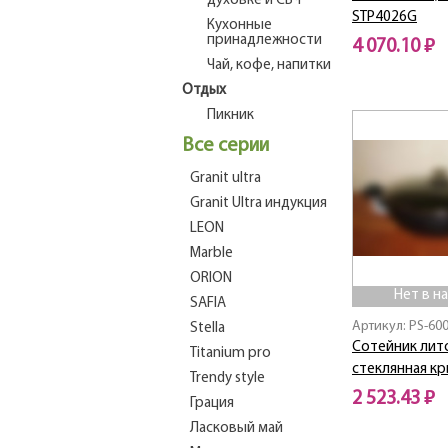
духовке и СВЧ
STP4026G
Кухонные
принадлежности
4 070.10 ₽
Чай, кофе, напитки
Нет в наличии
Отдых
Пикник
Все серии
Granit ultra
Granit Ultra индукция
LEON
Marble
ORION
Нет в н
SAFIA
Артикул: PS-60
Stella
Сотейник лито
Titanium pro
стеклянная к
Trendy style
2 523.43 ₽
Грация
Ласковый май
Нет в наличии