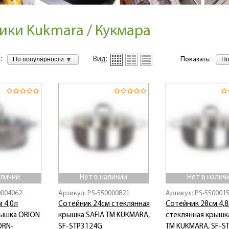
ики Kukmara / Кукмара
:
По популярности
По
Вид:
Показать:
аличии
Нет в наличии
Нет в налич
0004062
Артикул: PS-550000821
Артикул: PS-550001
 4,0л
Сотейник 24см стеклянная
Сотейник 28см 4,8
рышка ORION
крышка SAFIA ТМ KUKMARA,
стеклянная крышк
ORN-
SF-STP3124G
ТМ KUKMARA, SF-S