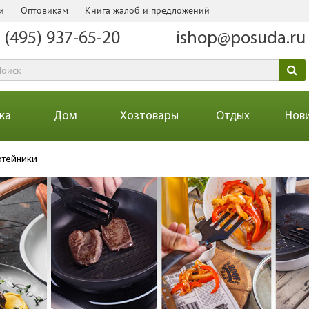
и
Оптовикам
Книга жалоб и предложений
 (495) 937-65-20
ishop@posuda.ru
ка
Дом
Хозтовары
Отдых
Нов
отейники