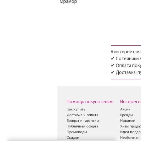
Мрамор
Мрамор Marble
Induction
Стеклянные крышки
Темный мрамор
ТРАДИЦИЯ
Туризм
В интернет-ма
Хлебные формы
✔ Сотейники Ku
✔ Оплата поку
✔ Доставка: п
Помощь покупателям
Интересн
Как купить
Акции
Доставка и оплата
Бренды
Возврат и гарантии
Новинки
Публичная оферта
Хиты прода
Промокоды
Идеи подар
Скидки
Необычная 