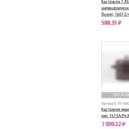
Кастрюля 1,45
цилиндрическ
flower, 16072/
588.35 ₽
Нет в наличии
Нет в н
Артикул: PS-60
Кастрюля эмал
рис 1615А/Рк
1 009.52 ₽