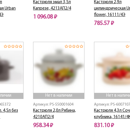
л
Кастрюля эмал 3,5л
Кастрюля 2,9л
ая Urban
Капрезе, 4213АП2/4
цилиндрическая U
4Э
flower, 16111/4Э
1 096.08 ₽
785.57 ₽
Нет в наличии
Нет в наличии
аличии
Нет в наличии
Нет в налич
065372
Артикул: PS-550001604
Артикул: PS-600710
. 4,5л без
Кастрюля 2,0л Рябина,
Кастрюля 4,3л Соч
Э
4210АП2/4
клубника, 16141/4
958.34 ₽
831.10 ₽