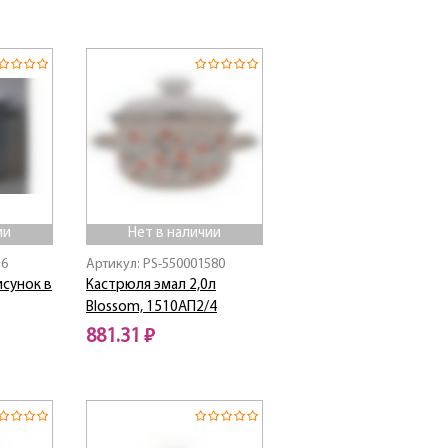
Нет в наличии
ии
Нет в наличии
16
Артикул: PS-550001580
исунок в
Кастрюля эмал 2,0л
Blossom, 1510АП2/4
881.31 ₽
Нет в наличии