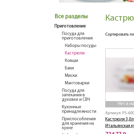
Все разделы
Кастрю
Приготовление
Посуда для
Сортировать по
приготовления
Наборы посуды
Кастрюли
Ковши
Баки
Миски
Мантоварки
Посуда для
запекания в
духовке и СВЧ
Нет в н
Кухонные
принадлежности
Артикул: PS-60
Приспособления
Кастрюля 3,0л
для хранения на
Итальянская к
кухне