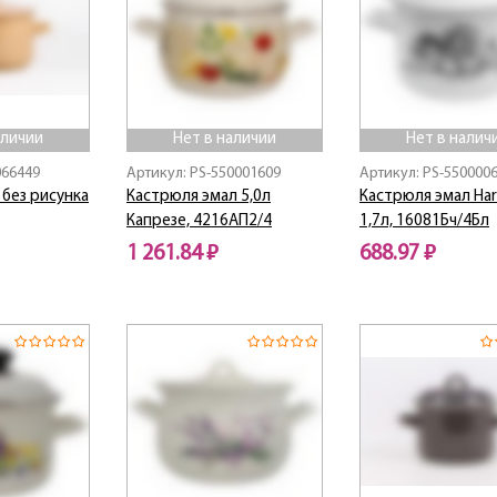
аличии
Нет в наличии
Нет в налич
066449
Артикул: PS-550001609
Артикул: PS-550000
 без рисунка
Кастрюля эмал 5,0л
Кастрюля эмал Har
Капрезе, 4216АП2/4
1,7л, 16081Бч/4Бл
1 261.84 ₽
688.97 ₽
Нет в наличии
Нет в наличии