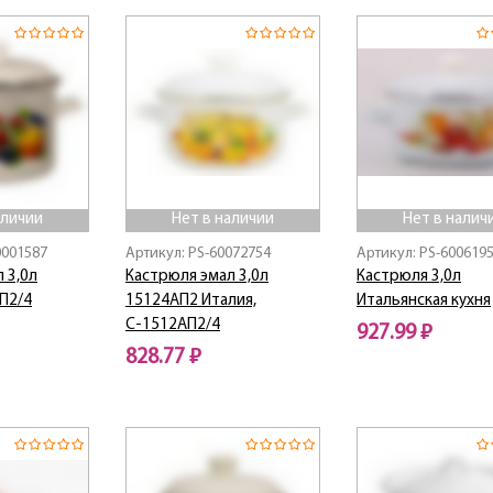
аличии
Нет в наличии
Нет в налич
0001587
Артикул: PS-60072754
Артикул: PS-600619
 3,0л
Кастрюля эмал 3,0л
Кастрюля 3,0л
П2/4
15124АП2 Италия,
Итальянская кухня
С-1512АП2/4
927.99 ₽
828.77 ₽
Нет в наличии
Нет в наличии