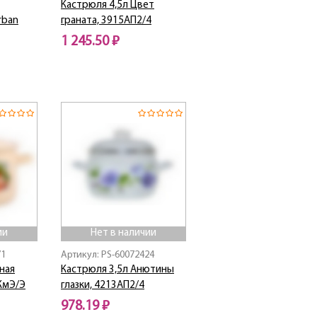
Кастрюля 4,5л Цвет
rban
граната, 3915АП2/4
1 245.50 ₽
Нет в наличии
ии
Нет в наличии
71
Артикул: PS-60072424
ная
Кастрюля 3,5л Анютины
КмЭ/Э
глазки, 4213АП2/4
978.19 ₽