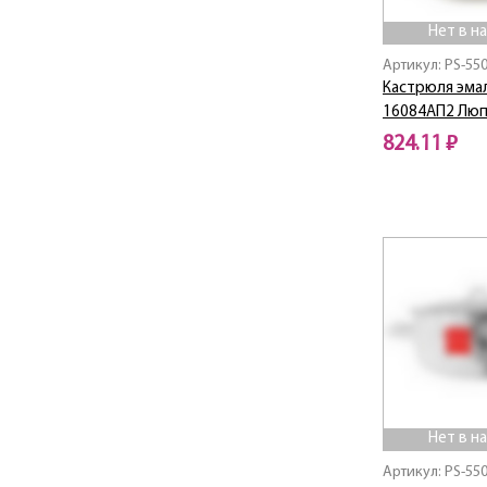
Нет в н
Артикул: PS-55
Кастрюля эмал
16084АП2 Лю
824.11 ₽
Нет в наличии
Нет в н
Артикул: PS-55