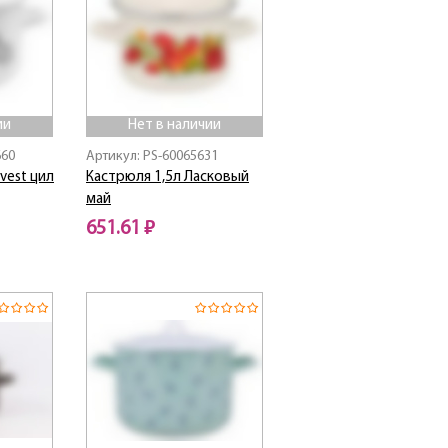
ии
Нет в наличии
660
Артикул: PS-60065631
vest цил
Кастрюля 1,5л Ласковый
май
651.61 ₽
Нет в наличии