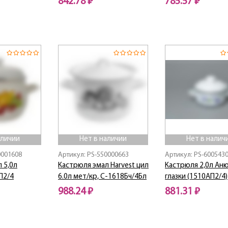
842.78 ₽
785.57 ₽
Нет в наличии
Нет в наличии
аличии
Нет в наличии
Нет в налич
0001608
Артикул: PS-550000663
Артикул: PS-600543
 5,0л
Кастрюля эмал Harvest цил
Кастрюля 2,0л Ан
П2/4
6.0л мет/кр, С-1618Бч/4Бл
глазки (1510АП2/4)
988.24 ₽
881.31 ₽
Нет в наличии
Нет в наличии