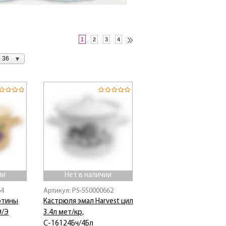
1
2
3
4
 36
ии
Нет в наличии
64
Артикул: PS-550000662
ютины
Кастрюля эмал Harvest цил
Э/Э
3.4л мет/кр,
С-16124Бч/4Бл