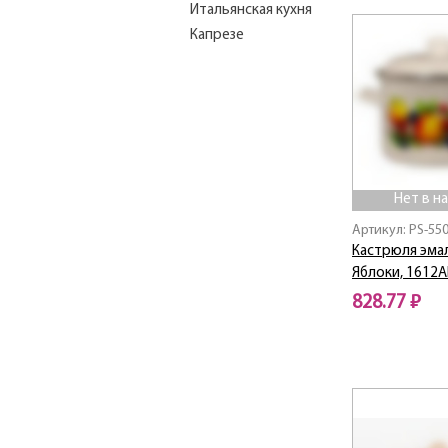
Итальянская кухня
Капрезе
Китайская роза
Красава
Ласковый май
Люпины
Ромашковое поле
Рябина
Нет в н
Сочная клубника
Артикул: PS-55
Треугольники
Кастрюля эмал
Фруктовая фантазия
Яблоки, 1612А
Цвет граната
828.77 ₽
Яблоки
ЯГОДНЫЙ МИКС
Нет в наличии