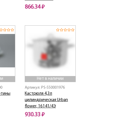
866.34 ₽
Нет в наличии
ии
Нет в наличии
00
Артикул: PS-550001976
ютины
Кастрюля 4,3л
цилиндрическая Urban
flower, 16141/4Э
930.33 ₽
Нет в наличии