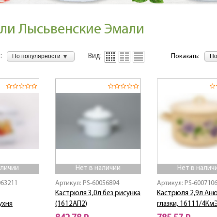
ли Лысьвенские Эмали
:
По популярности
По
Вид:
Показать:
аличии
Нет в наличии
Нет в налич
063211
Артикул: PS-60056894
Артикул: PS-600710
Кастрюля 3,0л без рисунка
Кастрюля 2,9л Ан
ухня
(1612АП2)
глазки, 16111/4Км