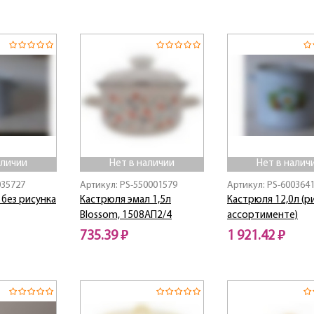
Нет в наличии
Нет в наличии
аличии
Нет в наличии
Нет в налич
035727
Артикул: PS-550001579
Артикул: PS-600364
 без рисунка
Кастрюля эмал 1,5л
Кастрюля 12,0л (р
Blossom, 1508АП2/4
ассортименте)
735.39 ₽
1 921.42 ₽
Нет в наличии
Нет в наличии