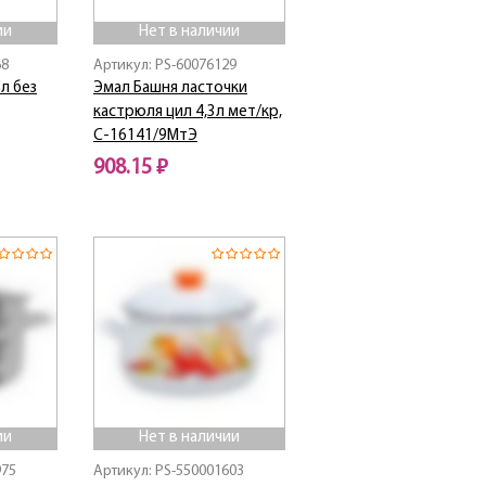
ии
Нет в наличии
68
Артикул: PS-60076129
л без
Эмал Башня ласточки
кастрюля цил 4,3л мет/кр,
С-16141/9МтЭ
908.15 ₽
Нет в наличии
ии
Нет в наличии
975
Артикул: PS-550001603