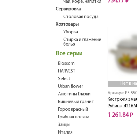
734.77 ₽
Чай, кофе, напитки
Сервировка
Нет в наличии
Столовая посуда
Хозтовары
Уборка
Стирка и глажение
белья
Все серии
Blossom
HARVEST
Select
Нет в н
Urban flower
Артикул: PS-55
Анютины Глазки
Кастрюля эмал
Вишневый гранит
Рябина, 4216А
Горох красный
1 261.84 ₽
Грибная поляна
Зайцы
Нет в наличии
Италия