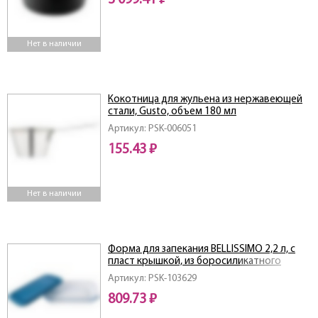
3 099.41 ₽
Нет в наличии
Кокотница для жульена из нержавеющей
стали, Gusto, объем 180 мл
Артикул: PSK-006051
155.43 ₽
Нет в наличии
Форма для запекания BELLISSIMO 2,2 л, с
пласт крышкой, из боросиликатного
стекла
Артикул: PSK-103629
809.73 ₽