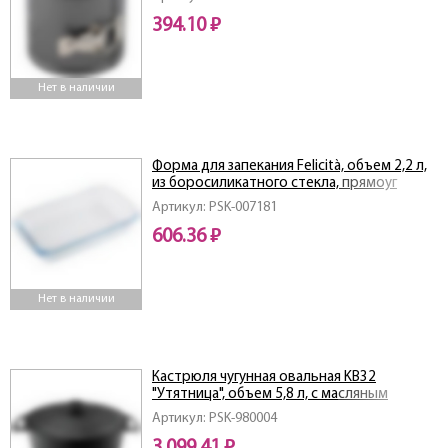
394.10 ₽
Нет в наличии
Форма для запекания Felicità, объем 2,2 л,
из боросиликатного стекла, прямоуг
формы, с ручками
Артикул: PSK-007181
606.36 ₽
Нет в наличии
Кастрюля чугунная овальная KВ32
"Утятница", объем 5,8 л, с масляным
термопокрытием
Артикул: PSK-980004