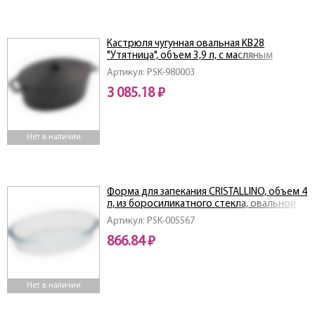
Кастрюля чугунная овальная KВ28
"Утятница", объем 3,9 л, с масляным
термопокрытием
Артикул: PSK-980003
3 085.18 ₽
Нет в наличии
Форма для запекания CRISTALLINO, объем 4
л, из боросиликатного стекла, овальной
формы, без ручек
Артикул: PSK-005567
866.84 ₽
Нет в наличии