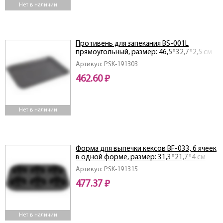
Нет в наличии
Противень для запекания BS-001L
прямоугольный, размер: 46,5*32,7*2,5 см
Артикул: PSK-191303
462.60 ₽
Нет в наличии
Форма для выпечки кексов BF-033, 6 ячеек
в одной форме, размер: 31,3*21,7*4 см
Артикул: PSK-191315
477.37 ₽
Нет в наличии