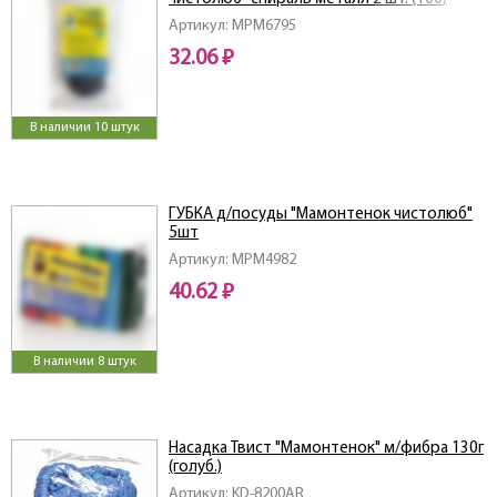
Артикул: MPM6795
32.06 ₽
В наличии 10 штук
ГУБКА д/посуды "Мамонтенок чистолюб"
5шт
Артикул: MPM4982
40.62 ₽
В наличии 8 штук
Насадка Твист "Мамонтенок" м/фибра 130г
(голуб.)
Артикул: KD-8200AR