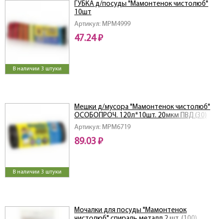
ГУБКА д/посуды "Мамонтенок чистолюб"
10шт
Артикул: MPM4999
47.24 ₽
В наличии 3 штуки
Мешки д/мусора "Мамонтенок чистолюб"
ОСОБОПРОЧ. 120л*10шт. 20мкм ПВД (30)
Артикул: MPM6719
89.03 ₽
В наличии 3 штуки
Мочалки для посуды "Мамонтенок
чистолюб" спираль металл 2 шт. (100)