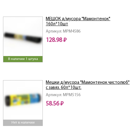
МЕШОК д/мусора "Мамонтенок"
160л*10шт
Артикул: MPM4586
128.98 ₽
В наличии 1 штука
Мешки д/мусора "Мамонтенок чистолюб"
с завяз. 60л*10шт.
Артикул: MPM5156
58.56 ₽
Нет в наличии