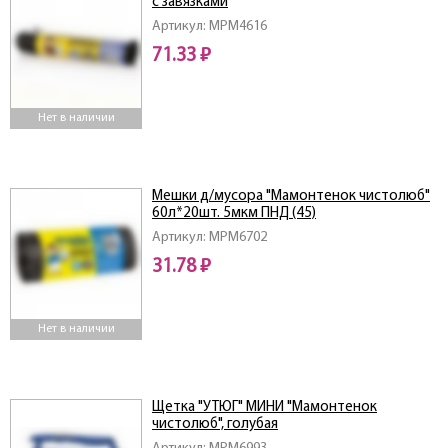
с завязками
Артикул: MPM4616
71.33 ₽
Нет в наличии
Мешки д/мусора "Мамонтенок чистолюб"
60л*20шт. 5мкм ПНД (45)
Артикул: MPM6702
31.78 ₽
Нет в наличии
Щетка "УТЮГ" МИНИ "Мамонтенок
чистолюб", голубая