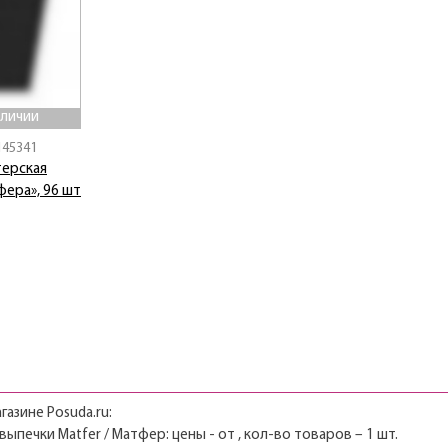
аличии
145341
ерская
фера», 96 шт
газине Posuda.ru:
ыпечки Matfer / Матфер: цены - от , кол-во товаров – 1 шт.