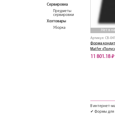
Сервировка
Предметы
сервировки
Хозтовары
Уборка
Нет в н
Артикул: CB-04
Форма кондит
Matfer «Полус
11 801.18 ₽
Нет в наличии
В интернет-ма
✔ Формы для в