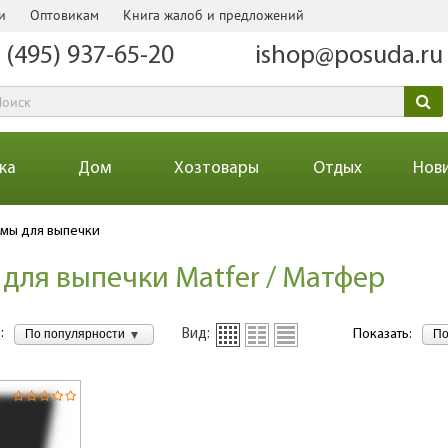
и
Оптовикам
Книга жалоб и предложений
 (495) 937-65-20
ishop@posuda.ru
ка
Дом
Хозтовары
Отдых
Нов
мы для выпечки
для выпечки Matfer / Матфер
:
По популярности
По
Вид:
Показать: